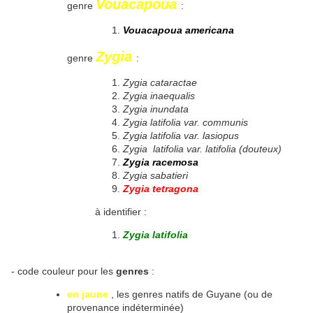
Vouacapoua
genre
:
Vouacapoua americana
Zygia
genre
:
Zygia cataractae
Zygia inaequalis
Zygia inundata
Zygia latifolia var. communis
Zygia latifolia var. lasiopus
Zygia latifolia var. latifolia (douteux)
Zygia racemosa
Zygia sabatieri
Zygia tetragona
à identifier :
Zygia latifolia
- code couleur pour les
genres
:
en jaune
, les genres natifs de Guyane (ou de
provenance indéterminée)