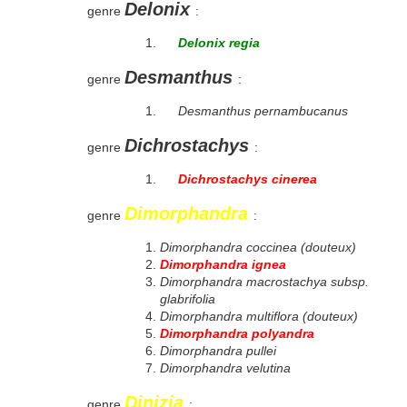
Delonix
genre
:
Delonix regia
Desmanthus
genre
:
Desmanthus pernambucanus
Dichrostachys
genre
:
Dichrostachys cinerea
Dimorphandra
genre
:
Dimorphandra coccinea (douteux)
Dimorphandra ignea
Dimorphandra macrostachya subsp.
glabrifolia
Dimorphandra multiflora (douteux)
Dimorphandra polyandra
Dimorphandra pullei
Dimorphandra velutina
Dinizia
genre
: