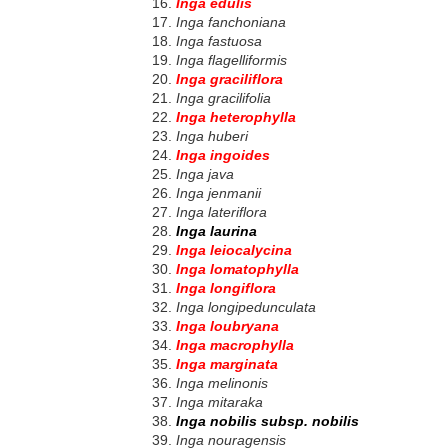
Inga edulis
Inga fanchoniana
Inga fastuosa
Inga flagelliformis
Inga graciliflora
Inga gracilifolia
Inga heterophylla
Inga huberi
Inga ingoides
Inga java
Inga jenmanii
Inga lateriflora
Inga laurina
Inga leiocalycina
Inga lomatophylla
Inga longiflora
Inga longipedunculata
Inga loubryana
Inga macrophylla
Inga marginata
Inga melinonis
Inga mitaraka
Inga nobilis subsp. nobilis
Inga nouragensis