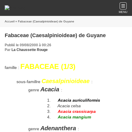
MENU
Accueil
» Fabaceae (Caesalpinioideae) de Guyane
Fabaceae (Caesalpinioideae) de Guyane
Publié le 09/08/2000 à 00:26
Par
La Chaussette Rouge
FABACEAE (1/3)
famille :
Caesalpinioideae
sous-famillre
:
Acacia
genre
:
Acacia auriculiformis
Acacia celsa
Acacia crassicarpa
Acacia mangium
Adenanthera
genre
: