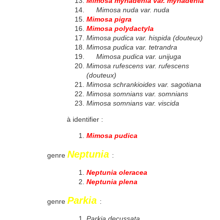
Mimosa myriadenia var. myriadenia
Mimosa nuda var. nuda
Mimosa pigra
Mimosa polydactyla
Mimosa pudica var. hispida (douteux)
Mimosa pudica var. tetrandra
Mimosa pudica var. unijuga
Mimosa rufescens var. rufescens
(douteux)
Mimosa schrankioides var. sagotiana
Mimosa somnians var. somnians
Mimosa somnians var. viscida
à identifier :
Mimosa pudica
Neptunia
genre
:
Neptunia oleracea
Neptunia plena
Parkia
genre
:
Parkia decussata