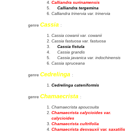
Calliandra surinamensis
Calliandra tergemina
Calliandra trinervia var. trinervia
Cassia
genre
:
Cassia cowanii var. cowanii
Cassia fastuosa var. fastuosa
Cassia fistula
Cassia grandis
Cassia javanica var. indochinensis
Cassia spruceana
Cedrelinga
genre
:
Cedrelinga cateniformis
Chamaecrista
genre
:
Chamaecrista apoucouita
Chamaecrista calycioides var.
calycioides
Chamaecrista cultrifolia
Chamaecrista desvauxii var. saxatilis