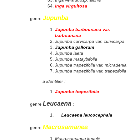
Inga vera subsp. affinis
Inga virgultosa
Jupunba
genre
:
Jupunba barbouriana var.
barbouriana
Jupunba curvicarpa var. curvicarpa
Jupunba gallorum
Jupunba laeta
Jupunba mataybifolia
Jupunba trapezifolia var. micradenia
Jupunba trapezifolia var. trapezifolia
à identifier :
Jupunba trapezifolia
Leucaena
genre
:
Leucaena leucocephala
Macrosamanea
genre
:
Macrosamanea kegelii