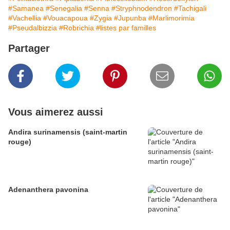
#Samanea
#Senegalia
#Senna
#Stryphnodendron
#Tachigali
#Vachellia
#Vouacapoua
#Zygia
#Jupunba
#Marlimorimia
#Pseudalbizzia
#Robrichia
#listes par familles
Partager
Vous aimerez aussi
Andira surinamensis (saint-martin
rouge)
Adenanthera pavonina