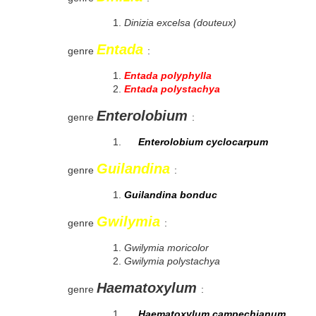
Dinizia excelsa (douteux)
Entada
genre
:
Entada polyphylla
Entada polystachya
Enterolobium
genre
:
Enterolobium cyclocarpum
Guilandina
genre
:
Guilandina bonduc
Gwilymia
genre
:
Gwilymia moricolor
Gwilymia polystachya
Haematoxylum
genre
:
Haematoxylum campechianum