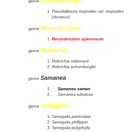
Pseudalbizzia
genre
:
Pseudalbizzia niopoides var. niopoides
(douteux)
Recordoxylon
genre
:
Recordoxylon speciosum
Robrichia
genre
:
Robrichia oldemanii
Robrichia schomburgkii
Samanea
genre
:
Samanea saman
Samanea tubulosa
Senegalia
genre
:
Senegalia paniculata
Senegalia phillippei
Senegalia polyphylla