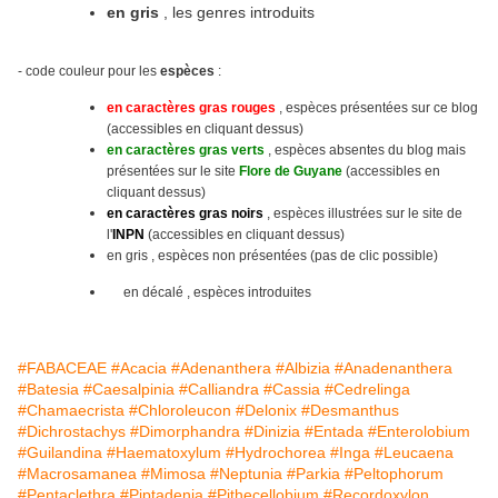
en gris
, les genres introduits
- code couleur pour les
espèces
:
en caractères gras rouges
, espèces présentées sur ce blog
(accessibles en cliquant dessus)
en caractères gras verts
, espèces absentes du blog mais
présentées sur le site
Flore de Guyane
(accessibles en
cliquant dessus)
en caractères gras noirs
, espèces illustrées sur le site
de
l'
INPN
(accessibles en cliquant dessus)
en gris , espèces non présentées (pas de clic possible)
en décalé , espèces introduites
#FABACEAE
#Acacia
#Adenanthera
#Albizia
#Anadenanthera
#Batesia
#Caesalpinia
#Calliandra
#Cassia
#Cedrelinga
#Chamaecrista
#Chloroleucon
#Delonix
#Desmanthus
#Dichrostachys
#Dimorphandra
#Dinizia
#Entada
#Enterolobium
#Guilandina
#Haematoxylum
#Hydrochorea
#Inga
#Leucaena
#Macrosamanea
#Mimosa
#Neptunia
#Parkia
#Peltophorum
#Pentaclethra
#Piptadenia
#Pithecellobium
#Recordoxylon