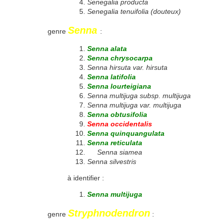
Senegalia producta
Senegalia tenuifolia (douteux)
Senna
genre
:
Senna alata
Senna chrysocarpa
Senna hirsuta var. hirsuta
Senna latifolia
Senna lourteigiana
Senna multijuga subsp. multijuga
Senna multijuga var. multijuga
Senna obtusifolia
Senna occidentalis
Senna quinquangulata
Senna reticulata
Senna siamea
Senna silvestris
à identifier :
Senna multijuga
Stryphnodendron
genre
: