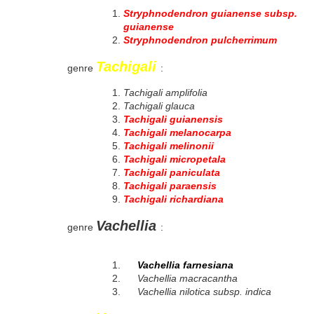
Stryphnodendron guianense subsp.
guianense
Stryphnodendron pulcherrimum
Tachigali
genre
:
Tachigali amplifolia
Tachigali glauca
Tachigali guianensis
Tachigali melanocarpa
Tachigali melinonii
Tachigali micropetala
Tachigali paniculata
Tachigali paraensis
Tachigali richardiana
Vachellia
genre
:
Vachellia farnesiana
Vachellia macracantha
Vachellia nilotica subsp. indica