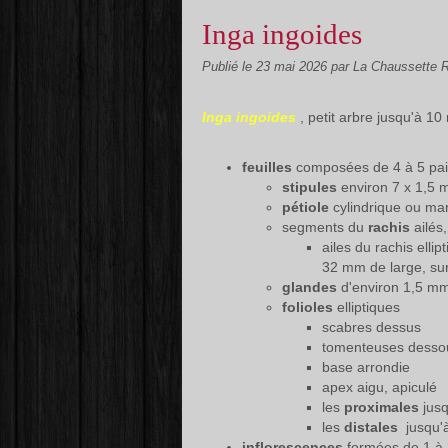
Inga ingoides
Publié le
23 mai 2026
par La Chaussette 
Inga ingoides
, petit arbre jusqu'à 10
feuilles
composées de 4 à 5 pa
stipules
environ 7 x 1,5 m
pétiole
cylindrique ou mar
segments du
rachis
ailés
ailes du rachis elli
32 mm de large, sur 
glandes
d'environ 1,5 mm
folioles
elliptiques
scabres dessus
tomenteuses desso
base arrondie
apex aigu, apiculé
les
proximales
jus
les
distales
jusqu'à
inflorescences
formées de 1 à 3