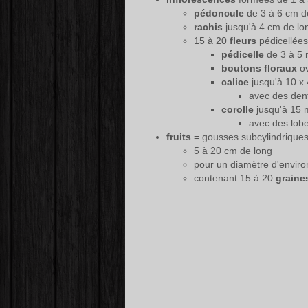
pédoncule
de 3 à 6 cm de
rachis
jusqu'à 4 cm de lo
15 à 20
fleurs
pédicellées
pédicelle
de 3 à 5 
boutons floraux
ov
calice
jusqu'à 10 x
avec des den
corolle
jusqu'à 15 
avec des lob
fruits
= gousses subcylindrique
5 à 20 cm de long
pour un diamètre d'enviro
contenant 15 à 20
graine