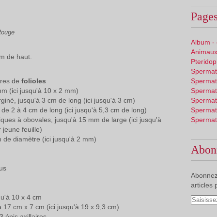
Pages
Rouge
Album -
Animaux
 m de haut.
Pterido
Spermat
ires de
folioles
Spermat
m (ici jusqu'à 10 x 2 mm)
Spermat
giné, jusqu'à 3 cm de long (ici jusqu'à 3 cm)
Spermat
, de 2 à 4 cm de long (ici jusqu'à 5,3 cm de long)
Spermat
ptiques à obovales, jusqu'à 15 mm de large (ici jusqu'à
Spermat
jeune feuille)
 de diamètre (ici jusqu'à 2 mm)
Abon
us
Abonnez
articles 
qu'à 10 x 4 cm
 17 cm x 7 cm (ici jusqu'à 19 x 9,3 cm)
 épis axillaires