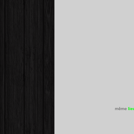
même
lie