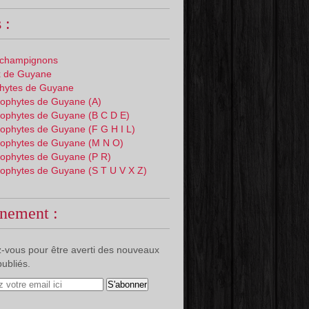
 :
 champignons
 de Guyane
phytes de Guyane
ophytes de Guyane (A)
ophytes de Guyane (B C D E)
ophytes de Guyane (F G H I L)
ophytes de Guyane (M N O)
ophytes de Guyane (P R)
ophytes de Guyane (S T U V X Z)
nement :
-vous pour être averti des nouveaux
publiés.