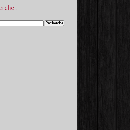
rche :