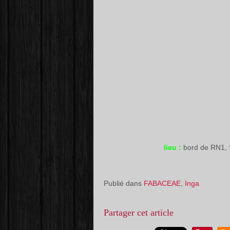
lieu :
bord de RN1,
Publié dans
FABACEAE
,
Inga
Partager cet article