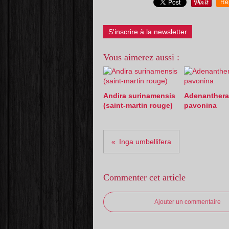
Re
S'inscrire à la newsletter
Vous aimerez aussi :
Andira surinamensis
Adenanthera
(saint-martin rouge)
pavonina
Inga umbellifera
Commenter cet article
Ajouter un commentaire