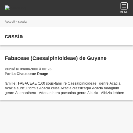
MENU
Accueil
» cassia
cassia
Fabaceae (Caesalpinioideae) de Guyane
Publié le 09/08/2000 à 00:26
Par
La Chaussette Rouge
famille : FABACEAE (1/3) sous-famillre Caesalpinioideae : genre Acacia :
Acacia auriculiformis Acacia celsa Acacia crassicarpa Acacia mangium
genre Adenanthera : Adenanthera pavonina genre Albizia : Albizia lebbeck
genre Anadenanthera : Anadenanthera...