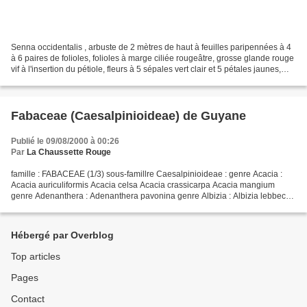
Senna occidentalis , arbuste de 2 mètres de haut à feuilles paripennées à 4
à 6 paires de folioles, folioles à marge ciliée rougeâtre, grosse glande rouge
vif à l'insertion du pétiole, fleurs à 5 sépales vert clair et 5 pétales jaunes,
fruits = gousses...
Fabaceae (Caesalpinioideae) de Guyane
Publié le 09/08/2000 à 00:26
Par
La Chaussette Rouge
famille : FABACEAE (1/3) sous-famillre Caesalpinioideae : genre Acacia :
Acacia auriculiformis Acacia celsa Acacia crassicarpa Acacia mangium
genre Adenanthera : Adenanthera pavonina genre Albizia : Albizia lebbeck
genre Anadenanthera : Anadenanthera...
Hébergé par Overblog
Top articles
Pages
Contact