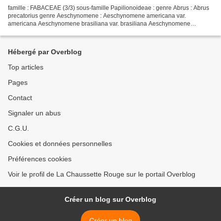
famille : FABACEAE (3/3) sous-famille Papilionoideae : genre Abrus : Abrus
precatorius genre Aeschynomene : Aeschynomene americana var.
americana Aeschynomene brasiliana var. brasiliana Aeschynomene
densiflora Aeschynomene evenia var. serrulata Aeschynomene...
Hébergé par Overblog
Top articles
Pages
Contact
Signaler un abus
C.G.U.
Cookies et données personnelles
Préférences cookies
Voir le profil de La Chaussette Rouge sur le portail Overblog
Créer un blog sur Overblog
Créer un blog