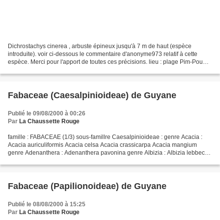
Dichrostachys cinerea , arbuste épineux jusqu'à 7 m de haut (espèce
introduite). voir ci-dessous le commentaire d'anonyme973 relatif à cette
espèce. Merci pour l'apport de toutes ces précisions. lieu : plage Pim-Poum,
Kourou / dates : 1er janvier 2016...
Fabaceae (Caesalpinioideae) de Guyane
Publié le 09/08/2000 à 00:26
Par
La Chaussette Rouge
famille : FABACEAE (1/3) sous-famillre Caesalpinioideae : genre Acacia :
Acacia auriculiformis Acacia celsa Acacia crassicarpa Acacia mangium
genre Adenanthera : Adenanthera pavonina genre Albizia : Albizia lebbeck
genre Anadenanthera : Anadenanthera...
Fabaceae (Papilionoideae) de Guyane
Publié le 08/08/2000 à 15:25
Par
La Chaussette Rouge