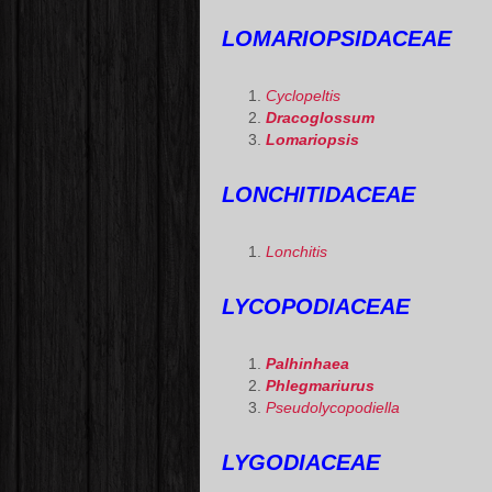
LOMARIOPSIDACEAE
Cyclopeltis
Dracoglossum
Lomariopsis
LONCHITIDACEAE
Lonchitis
LYCOPODIACEAE
Palhinhaea
Phlegmariurus
Pseudolycopodiella
LYGODIACEAE