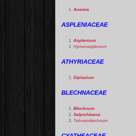
Anemia
ASPLENIACEAE
Asplenium
Hymenasplenium
ATHYRIACEAE
Diplazium
BLECHNACEAE
Blechnum
Salpichlaena
Telmatoblechnum
CYATHEACEAE