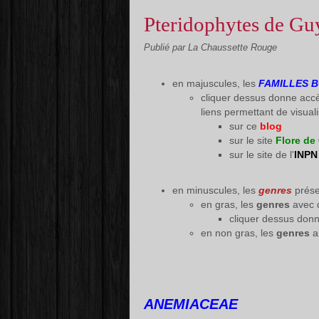
Pteridophytes de Gu
Publié par La Chaussette Rouge
en majuscules, les
FAMILLES 
cliquer dessus donne acc
liens permettant de visuali
sur ce
blog
sur le site
Flore de
sur le site de l'
INPN
en minuscules, les
genres
prése
en gras, les
genres
avec
cliquer dessus don
en non gras, les
genres
a
ANEMIACEAE