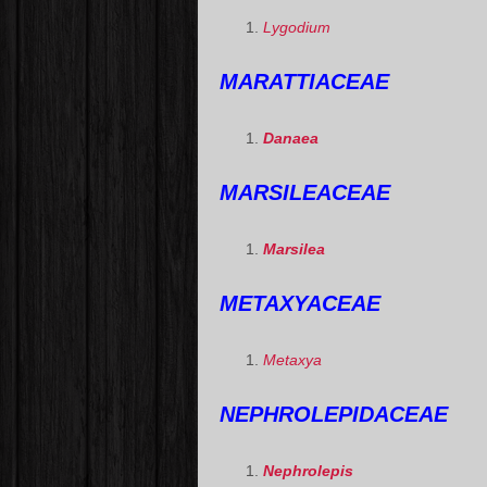
Lygodium
MARATTIACEAE
Danaea
MARSILEACEAE
Marsilea
METAXYACEAE
Metaxya
NEPHROLEPIDACEAE
Nephrolepis