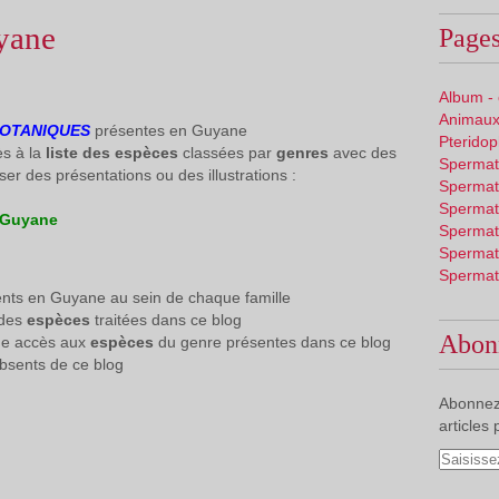
yane
Pages
Album -
Animaux
BOTANIQUES
présentes en Guyane
Pterido
ès à la
liste des espèces
classées par
genres
avec des
Spermat
ser des présentations ou des illustrations :
Spermat
Spermat
 Guyane
Spermat
Spermat
Spermat
nts en Guyane au sein de chaque famille
 des
espèces
traitées dans ce blog
Abon
ne accès aux
espèces
du genre présentes dans ce blog
bsents de ce blog
Abonnez
articles 