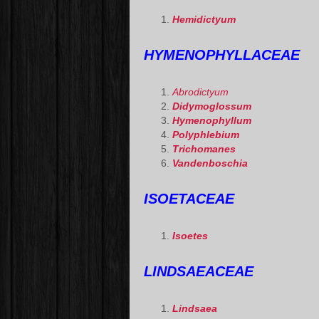
Hemidictyum
HYMENOPHYLLACEAE
Abrodictyum
Didymoglossum
Hymenophyllum
Polyphlebium
Trichomanes
Vandenboschia
ISOETACEAE
Isoetes
LINDSAEACEAE
Lindsaea