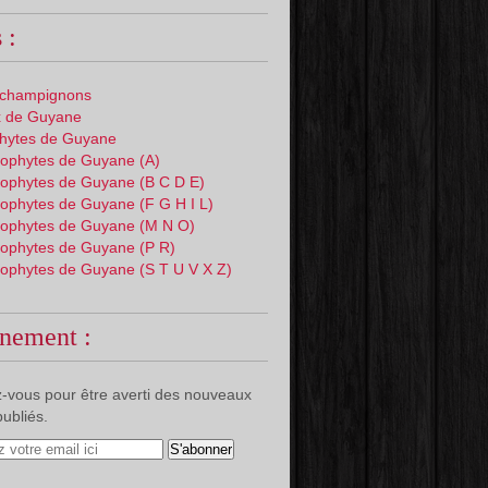
 :
 champignons
 de Guyane
phytes de Guyane
ophytes de Guyane (A)
ophytes de Guyane (B C D E)
ophytes de Guyane (F G H I L)
ophytes de Guyane (M N O)
ophytes de Guyane (P R)
ophytes de Guyane (S T U V X Z)
nement :
-vous pour être averti des nouveaux
publiés.