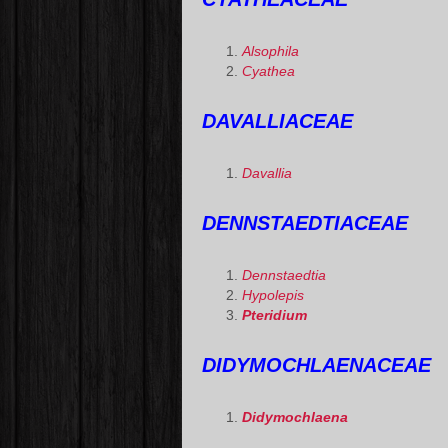
Alsophila
Cyathea
DAVALLIACEAE
Davallia
DENNSTAEDTIACEAE
Dennstaedtia
Hypolepis
Pteridium
DIDYMOCHLAENACEAE
Didymochlaena