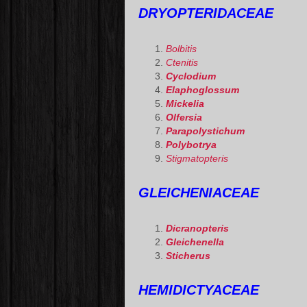
DRYOPTERIDACEAE
Bolbitis
Ctenitis
Cyclodium
Elaphoglossum
Mickelia
Olfersia
Parapolystichum
Polybotrya
Stigmatopteris
GLEICHENIACEAE
Dicranopteris
Gleichenella
Sticherus
HEMIDICTYACEAE