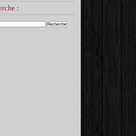
rche :