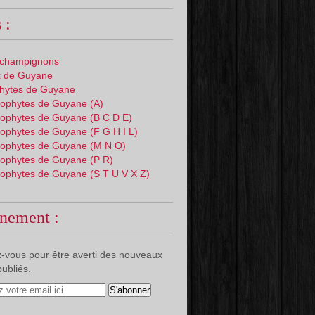
 :
 champignons
 de Guyane
phytes de Guyane
ophytes de Guyane (A)
ophytes de Guyane (B C D E)
ophytes de Guyane (F G H I L)
ophytes de Guyane (M N O)
ophytes de Guyane (P R)
ophytes de Guyane (S T U V X Z)
nement :
-vous pour être averti des nouveaux
publiés.