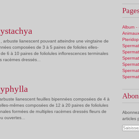
Pages
Album -
lystachya
Animaux
Pterido
, arbuste lianescent pouvant atteindre une vingtaine de
Spermat
ennées composées de 3 à 5 paires de folioles elles-
Spermat
6 à 10 paires de foliolules inflorescences terminales
Spermat
s racèmes dressés...
Spermat
Spermat
Spermat
lyphylla
Abon
 arbuste lianescent feuilles bipennées composées de 4 à
s elles-mêmes composées de 12 à 20 paires de foliolules
inales formées de multiples racèmes dressés fleurs de
Abonnez
eu ouvertes...
articles 