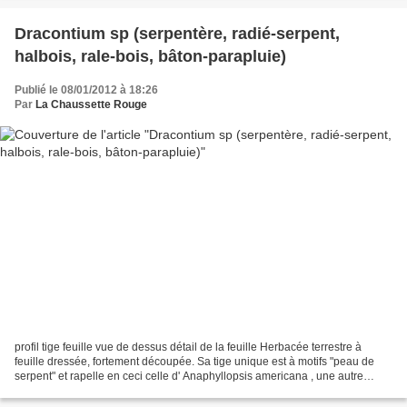
Dracontium sp (serpentère, radié-serpent,
halbois, rale-bois, bâton-parapluie)
Publié le 08/01/2012 à 18:26
Par
La Chaussette Rouge
profil tige feuille vue de dessus détail de la feuille Herbacée terrestre à
feuille dressée, fortement découpée. Sa tige unique est à motifs "peau de
serpent" et rapelle en ceci celle d' Anaphyllopsis americana , une autre
aracée terrestre. Il peut s'agir...