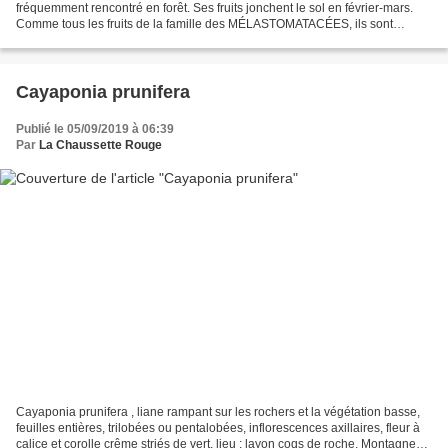
fréquemment rencontré en forêt. Ses fruits jonchent le sol en février-mars.
Comme tous les fruits de la famille des MÉLASTOMATACÉES, ils sont
comestibles et particulièrement savoureux...
Cayaponia prunifera
Publié le 05/09/2019 à 06:39
Par
La Chaussette Rouge
Cayaponia prunifera , liane rampant sur les rochers et la végétation basse,
feuilles entières, trilobées ou pentalobées, inflorescences axillaires, fleur à
calice et corolle crême striés de vert. lieu : layon coqs de roche, Montagne