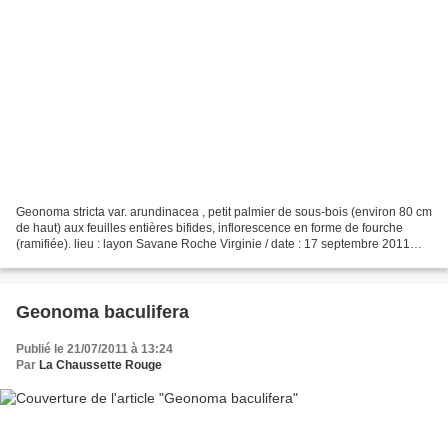
Geonoma stricta var. arundinacea , petit palmier de sous-bois (environ 80 cm
de haut) aux feuilles entières bifides, inflorescence en forme de fourche
(ramifiée). lieu : layon Savane Roche Virginie / date : 17 septembre 2011
Autres individus de Geonoma...
Geonoma baculifera
Publié le 21/07/2011 à 13:24
Par
La Chaussette Rouge