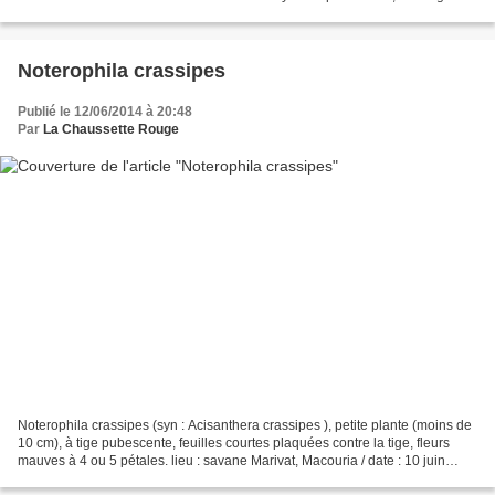
de Kaw, Roura / date...
Noterophila crassipes
Publié le 12/06/2014 à 20:48
Par
La Chaussette Rouge
Noterophila crassipes (syn : Acisanthera crassipes ), petite plante (moins de
10 cm), à tige pubescente, feuilles courtes plaquées contre la tige, fleurs
mauves à 4 ou 5 pétales. lieu : savane Marivat, Macouria / date : 10 juin
2014