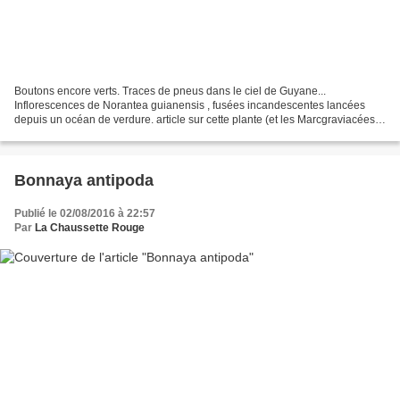
Boutons encore verts. Traces de pneus dans le ciel de Guyane...
Inflorescences de Norantea guianensis , fusées incandescentes lancées
depuis un océan de verdure. article sur cette plante (et les Marcgraviacées
en général) à l'adresse suivante :
http://www.tresorrainforest.org/fr/kar_fr.html#mar...
Bonnaya antipoda
Publié le 02/08/2016 à 22:57
Par
La Chaussette Rouge