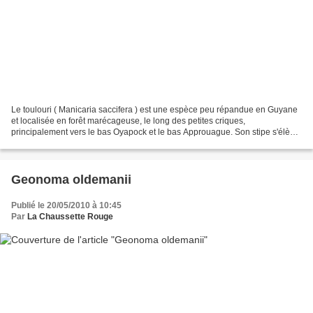
Le toulouri ( Manicaria saccifera ) est une espèce peu répandue en Guyane
et localisée en forêt marécageuse, le long des petites criques,
principalement vers le bas Oyapock et le bas Approuague. Son stipe s'élève
peu mais porte d'énormes feuilles entières,...
Geonoma oldemanii
Publié le 20/05/2010 à 10:45
Par
La Chaussette Rouge