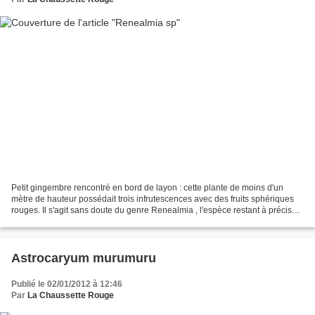
Petit gingembre rencontré en bord de layon : cette plante de moins d'un
mètre de hauteur possédait trois infrutescences avec des fruits sphériques
rouges. Il s'agit sans doute du genre Renealmia , l'espèce restant à préciser.
lieu : Piste de Risquetout,...
Astrocaryum murumuru
Publié le 02/01/2012 à 12:46
Par
La Chaussette Rouge