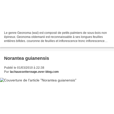
Le genre Geonoma (waï) est composé de petits palmiers de sous-bois non
épineux. Geonoma oldemanii est reconnaissable à ses longues feuilles
entières bifides. couronne de feuilles et inflorescence tronc inflorescence
inflorescence (détail) inflorescence...
Norantea guianensis
Publié le 01/03/2010 à 22:38
Par
lachaussetterouge.over-blog.com