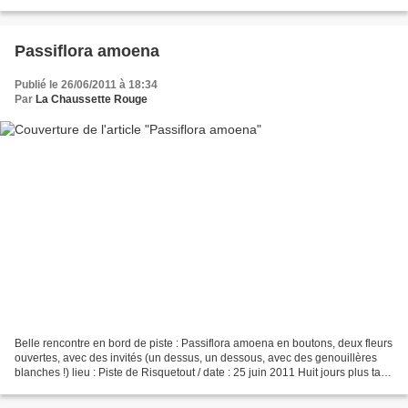
îles (du Salut, du...
Passiflora amoena
Publié le 26/06/2011 à 18:34
Par
La Chaussette Rouge
Belle rencontre en bord de piste : Passiflora amoena en boutons, deux fleurs
ouvertes, avec des invités (un dessus, un dessous, avec des genouillères
blanches !) lieu : Piste de Risquetout / date : 25 juin 2011 Huit jours plus tard,
les fruits sont en...