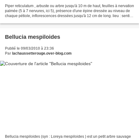
Piper reticulatum , arbuste ou arbre jusqu'à 10 m de haut, feuilles à nervation
palmée (5 à 7 nervures, ici 5), présence d'une épine dressée au niveau de
chaque pétiole, inflorescences dressées jusqu'à 12 cm de long. lieu : sentier
Grand Boeuf Mort, Saül...
Bellucia mespiloides
Publié le 09/03/2010 à 23:36
Par
lachaussetterouge.over-blog.com
Bellucia mespiloides (syn : Loreya mespiloides ) est un petit arbre sauvage