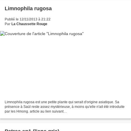
Limnophila rugosa
Publié le 12/11/2013 à 21:22
Par
La Chaussette Rouge
Limnophila rugosa est une petite plante qui serait d'origine asiatique. Sa
présence à Saül reste assez mystérieuse, à moins qu'elle n'ait été introduite
par les Hmong. article au lien suivant
http://floredeguyane.piwigo.com/index?/category/1138-limnophila_rugosa....