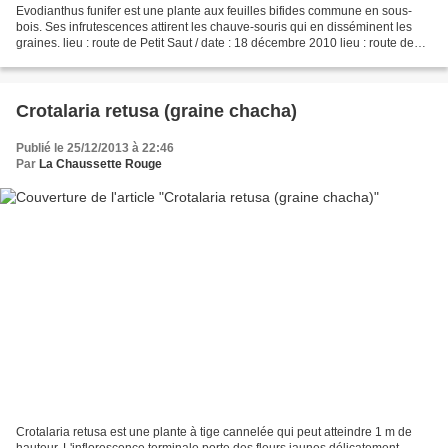
Evodianthus funifer est une plante aux feuilles bifides commune en sous-
bois. Ses infrutescences attirent les chauve-souris qui en disséminent les
graines. lieu : route de Petit Saut / date : 18 décembre 2010 lieu : route de
Saut Léodate, Macouria / date...
Crotalaria retusa (graine chacha)
Publié le 25/12/2013 à 22:46
Par
La Chaussette Rouge
Crotalaria retusa est une plante à tige cannelée qui peut atteindre 1 m de
hauteur. L'inflorescence terminale porte des fleurs jaunes délicatement