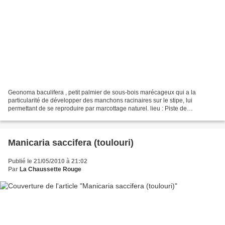
Geonoma baculifera , petit palmier de sous-bois marécageux qui a la
particularité de développer des manchons racinaires sur le stipe, lui
permettant de se reproduire par marcottage naturel. lieu : Piste de
Risquetout / date : 5 juillet 2011 Population...
Manicaria saccifera (toulouri)
Publié le 21/05/2010 à 21:02
Par
La Chaussette Rouge