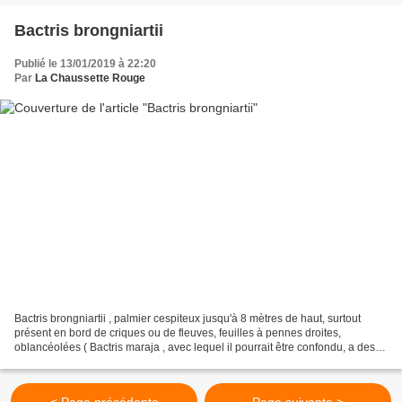
Bactris brongniartii
Publié le 13/01/2019 à 22:20
Par
La Chaussette Rouge
Bactris brongniartii , palmier cespiteux jusqu'à 8 mètres de haut, surtout
présent en bord de criques ou de fleuves, feuilles à pennes droites,
oblancéolées ( Bactris maraja , avec lequel il pourrait être confondu, a des
pennes sigmoïdes). *** *** Guide...
< Page précédente
Page suivante >