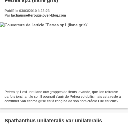
Petrea sp1 (liane gris)
Publié le 03/03/2010 à 23:23
Par
lachaussetterouge.over-blog.com
Petrea sp1 est une liane aux grappes de fleurs lavande, que l'on retrouve
parfois jonchant le sol. Il pourrait s'agir de Petrea volubilis mais cela reste à
confirmer.Son écorce grise est à l'origine de son nom créole.Elle est cultivée
comme ornementale...
Spathanthus unilateralis var unilateralis