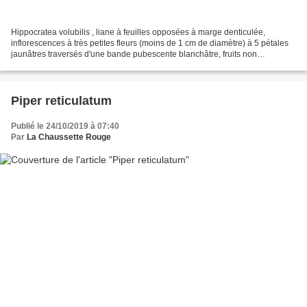
Hippocratea volubilis , liane à feuilles opposées à marge denticulée,
inflorescences à très petites fleurs (moins de 1 cm de diamètre) à 5 pétales
jaunâtres traversés d'une bande pubescente blanchâtre, fruits non
photographiés. lieu : plage de Guatemala,...
Piper reticulatum
Publié le 24/10/2019 à 07:40
Par
La Chaussette Rouge