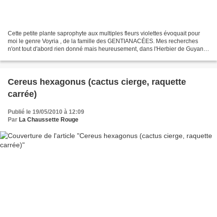
Cette petite plante saprophyte aux multiples fleurs violettes évoquait pour
moi le genre Voyria , de la famille des GENTIANACÉES. Mes recherches
n'ont tout d'abord rien donné mais heureusement, dans l'Herbier de Guyane,
un collecteur avait dû suivre la...
Cereus hexagonus (cactus cierge, raquette
carrée)
Publié le 19/05/2010 à 12:09
Par
La Chaussette Rouge