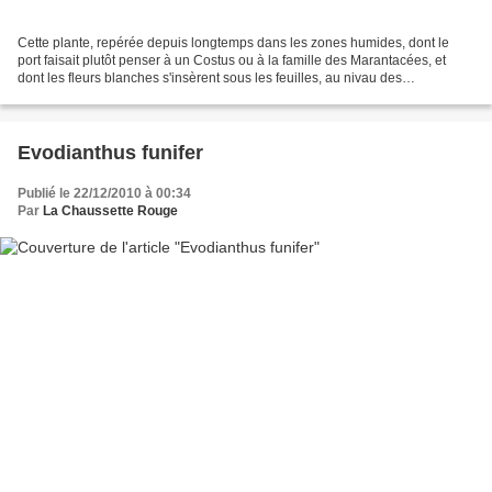
Cette plante, repérée depuis longtemps dans les zones humides, dont le
port faisait plutôt penser à un Costus ou à la famille des Marantacées, et
dont les fleurs blanches s'insèrent sous les feuilles, au nivau des
renflements des tiges est en fait Buforrestia...
Evodianthus funifer
Publié le 22/12/2010 à 00:34
Par
La Chaussette Rouge