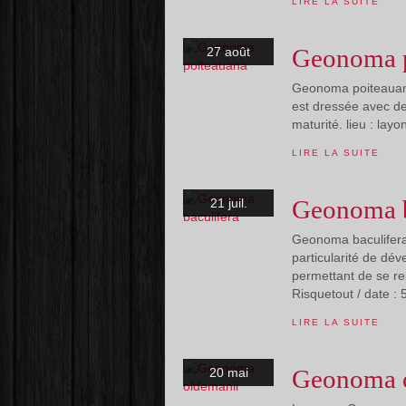
LIRE LA SUITE
Geonoma p
27 août
Geonoma poiteauana 
est dressée avec de
maturité. lieu : la
LIRE LA SUITE
Geonoma b
21 juil.
Geonoma baculifera 
particularité de dév
permettant de se rep
Risquetout / date : 5
LIRE LA SUITE
Geonoma 
20 mai