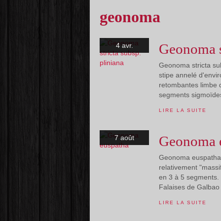
geonoma
Geonoma st
4 avr.
Geonoma stricta subs
stipe annelé d'envi
retombantes limbe d
segments sigmoïde
LIRE LA SUITE
Geonoma 
7 août
Geonoma euspatha , 
relativement "massi
en 3 à 5 segments. 
Falaises de Galbao (
LIRE LA SUITE