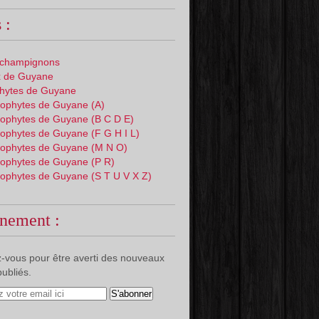
 :
 champignons
 de Guyane
phytes de Guyane
ophytes de Guyane (A)
ophytes de Guyane (B C D E)
ophytes de Guyane (F G H I L)
ophytes de Guyane (M N O)
ophytes de Guyane (P R)
ophytes de Guyane (S T U V X Z)
nement :
-vous pour être averti des nouveaux
publiés.