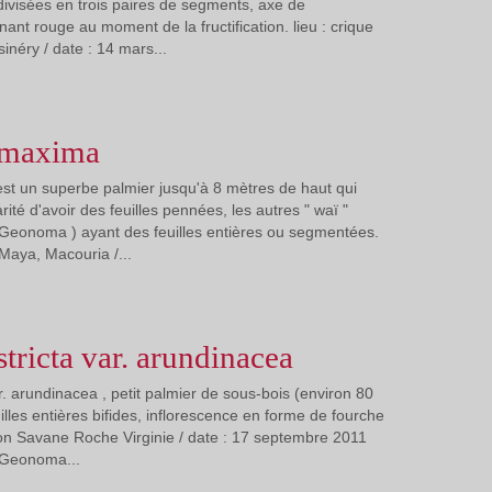
s divisées en trois paires de segments, axe de
nant rouge au moment de la fructification. lieu : crique
néry / date : 14 mars...
maxima
 un superbe palmier jusqu'à 8 mètres de haut qui
rité d'avoir des feuilles pennées, les autres " waï "
 Geonoma ) ayant des feuilles entières ou segmentées.
 Maya, Macouria /...
ricta var. arundinacea
. arundinacea , petit palmier de sous-bois (environ 80
lles entières bifides, inflorescence en forme de fourche
layon Savane Roche Virginie / date : 17 septembre 2011
e Geonoma...