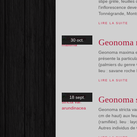
stipe grêle, feuille
l'inflorescence deve
Tonnégrande, Montsi
LIRE LA SUITE
Geonoma 
30 oct.
Geonoma maxima est
présente la particula
(palmiers du genre
lieu : savane roche
LIRE LA SUITE
Geonoma st
18 sept.
Geonoma stricta var
cm de haut) aux feui
(ramifiée). lieu : 
Autres individus d