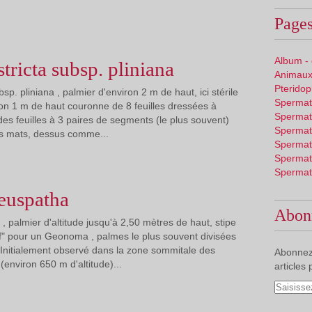
Pages
Album -
ricta subsp. pliniana
Animaux
Pterido
p. pliniana , palmier d'environ 2 m de haut, ici stérile
Spermat
ron 1 m de haut couronne de 8 feuilles dressées à
Spermat
es feuilles à 3 paires de segments (le plus souvent)
Spermat
s mats, dessus comme...
Spermat
Spermat
Spermat
euspatha
Abon
palmier d'altitude jusqu'à 2,50 mètres de haut, stipe
f" pour un Geonoma , palmes le plus souvent divisées
Initialement observé dans la zone sommitale des
Abonnez
environ 650 m d'altitude)...
articles 