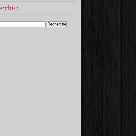
rche :