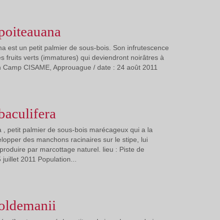
oiteauana
est un petit palmier de sous-bois. Son infrutescence
s fruits verts (immatures) qui deviendront noirâtres à
yon Camp CISAME, Approuague / date : 24 août 2011
aculifera
, petit palmier de sous-bois marécageux qui a la
elopper des manchons racinaires sur le stipe, lui
roduire par marcottage naturel. lieu : Piste de
 juillet 2011 Population...
oldemanii