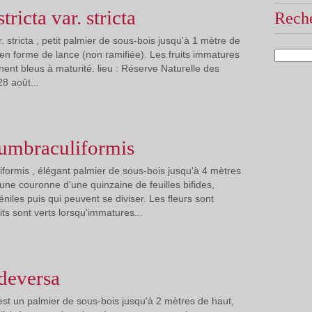
ricta var. stricta
Reche
 stricta , petit palmier de sous-bois jusqu'à 1 mètre de
 en forme de lance (non ramifiée). Les fruits immatures
nent bleus à maturité. lieu : Réserve Naturelle des
8 août...
mbraculiformis
ormis , élégant palmier de sous-bois jusqu'à 4 mètres
une couronne d'une quinzaine de feuilles bifides,
éniles puis qui peuvent se diviser. Les fleurs sont
its sont verts lorsqu'immatures...
deversa
t un palmier de sous-bois jusqu'à 2 mètres de haut,