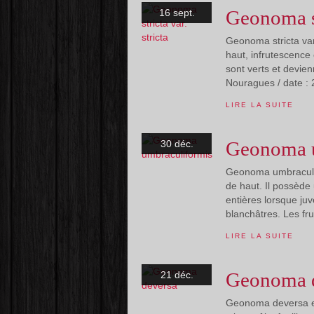
Geonoma st
16 sept.
Geonoma stricta var.
haut, infrutescence
sont verts et devien
Nouragues / date : 2
LIRE LA SUITE
Geonoma u
30 déc.
Geonoma umbraculif
de haut. Il possède 
entières lorsque juv
blanchâtres. Les fru
LIRE LA SUITE
Geonoma 
21 déc.
Geonoma deversa es