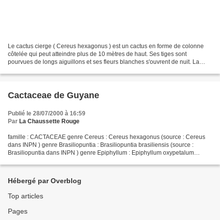
Le cactus cierge ( Cereus hexagonus ) est un cactus en forme de colonne
côtelée qui peut atteindre plus de 10 mètres de haut. Ses tiges sont
pourvues de longs aiguillons et ses fleurs blanches s'ouvrent de nuit. La
pulpe blanche de ses fruits est comestible...
Cactaceae de Guyane
Publié le 28/07/2000 à 16:59
Par
La Chaussette Rouge
famille : CACTACEAE genre Cereus : Cereus hexagonus (source : Cereus
dans INPN ) genre Brasiliopuntia : Brasiliopuntia brasiliensis (source :
Brasiliopuntia dans INPN ) genre Epiphyllum : Epiphyllum oxypetalum
Epiphyllum phyllanthus subsp. phyllanthus...
Hébergé par Overblog
Top articles
Pages