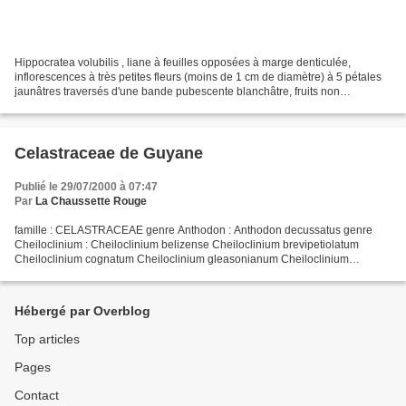
Hippocratea volubilis , liane à feuilles opposées à marge denticulée,
inflorescences à très petites fleurs (moins de 1 cm de diamètre) à 5 pétales
jaunâtres traversés d'une bande pubescente blanchâtre, fruits non
photographiés. lieu : plage de Guatemala,...
Celastraceae de Guyane
Publié le 29/07/2000 à 07:47
Par
La Chaussette Rouge
famille : CELASTRACEAE genre Anthodon : Anthodon decussatus genre
Cheiloclinium : Cheiloclinium belizense Cheiloclinium brevipetiolatum
Cheiloclinium cognatum Cheiloclinium gleasonianum Cheiloclinium
hippocrateoides Cheiloclinium obtusum Cheiloclinium...
Hébergé par Overblog
Top articles
Pages
Contact