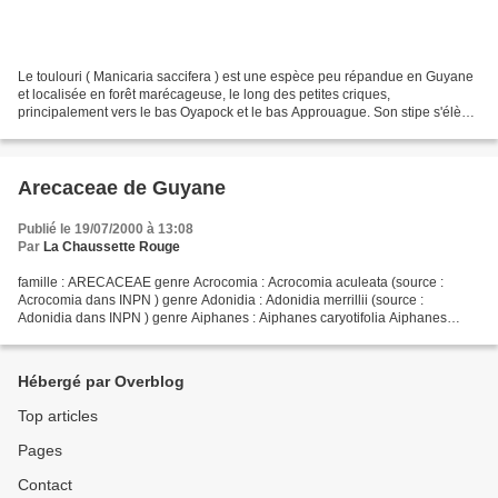
Le toulouri ( Manicaria saccifera ) est une espèce peu répandue en Guyane
et localisée en forêt marécageuse, le long des petites criques,
principalement vers le bas Oyapock et le bas Approuague. Son stipe s'élève
peu mais porte d'énormes feuilles entières,...
Arecaceae de Guyane
Publié le 19/07/2000 à 13:08
Par
La Chaussette Rouge
famille : ARECACEAE genre Acrocomia : Acrocomia aculeata (source :
Acrocomia dans INPN ) genre Adonidia : Adonidia merrillii (source :
Adonidia dans INPN ) genre Aiphanes : Aiphanes caryotifolia Aiphanes
minima (source : Aiphanes dans INPN ) genre Areca...
Hébergé par Overblog
Top articles
Pages
Contact