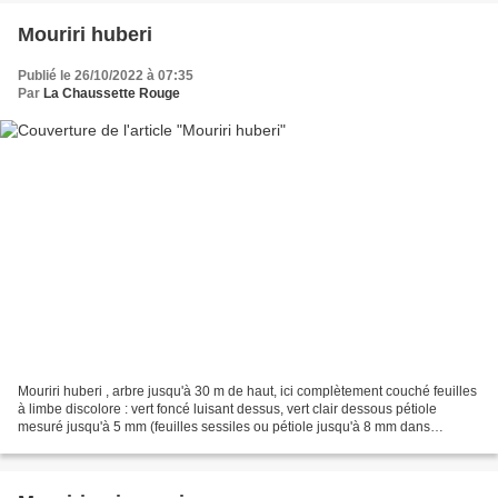
Mouriri huberi
Publié le 26/10/2022 à 07:35
Par
La Chaussette Rouge
Mouriri huberi , arbre jusqu'à 30 m de haut, ici complètement couché feuilles
à limbe discolore : vert foncé luisant dessus, vert clair dessous pétiole
mesuré jusqu'à 5 mm (feuilles sessiles ou pétiole jusqu'à 8 mm dans
description) limbe elliptique mesuré...