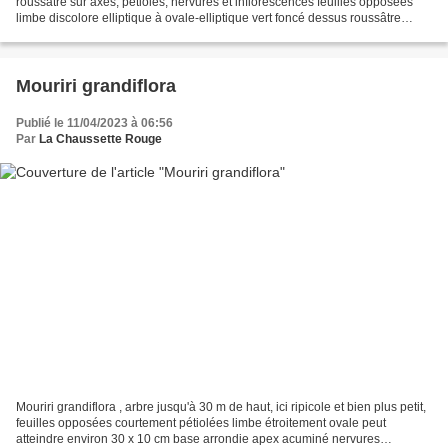
roussâtre sur axes, pétioles, nervures et inflorescences feuilles opposées
limbe discolore elliptique à ovale-elliptique vert foncé dessus roussâtre
dessous 5 nervures (dont 2 submarginales)...
Mouriri grandiflora
Publié le 11/04/2023 à 06:56
Par
La Chaussette Rouge
Mouriri grandiflora , arbre jusqu'à 30 m de haut, ici ripicole et bien plus petit,
feuilles opposées courtement pétiolées limbe étroitement ovale peut
atteindre environ 30 x 10 cm base arrondie apex acuminé nervures