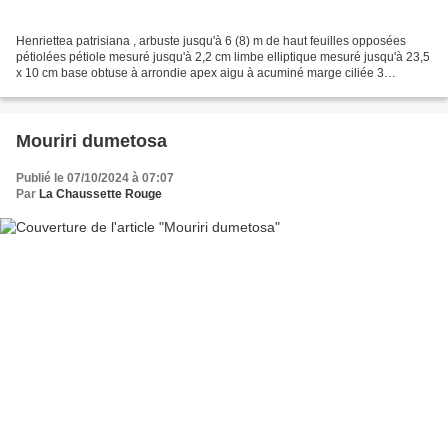
Henriettea patrisiana , arbuste jusqu'à 6 (8) m de haut feuilles opposées
pétiolées pétiole mesuré jusqu'à 2,2 cm limbe elliptique mesuré jusqu'à 23,5
x 10 cm base obtuse à arrondie apex aigu à acuminé marge ciliée 3
nervures centrales + une paire de...
Mouriri dumetosa
Publié le 07/10/2024 à 07:07
Par
La Chaussette Rouge