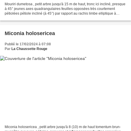
Mouriri dumetosa , petit arbre jusqu'à 15 m de haut, tronc ici incliné, presque
à 45° jeunes axes quadrangulaires feuilles opposées très courtement
pétiolées pétiole incliné (à 45°) par rapport au rachis limbe elliptique à
ovale-elliptique mesuré jusqu'à...
Miconia holosericea
Publié le 17/02/2024 à 07:08
Par
La Chaussette Rouge
Miconia holosericea , petit arbre jusqu'à 8 (10) m de haut tomentum brun-