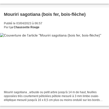
secondaires ici bien visibles dessous...
Mouriri sagotiana (bois fer, bois-flèche)
Publié le 03/04/2023 à 06:57
Par
La Chaussette Rouge
Mouriri sagotiana , arbuste ou petit arbre jusqu'à 14 m de haut, feuilles
opposées très courtement pétiolées pétiole mesuré à 3 mm limbe ovale-
elliptique mesuré jusqu'à 16 x 8,5 cm plus ou moins ondulé sur les bords
base arrondie le plus souvent apex...