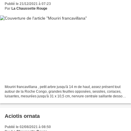
Publié le 21/12/2021 à 07:23
Par
La Chaussette Rouge
Mouriri francavillana , petit arbre jusqu'à 14 m de haut, assez présent tout
autour de la Roche Congo, grandes feuilles opposées, sessiles, coriaces,
luisantes, mesurées jusqu'à 31 x 10,5 cm, nervure centrale saillante dessous
aplatie et légèrement ailée,...
Aciotis ornata
Publié le 02/08/2021 à 08:50