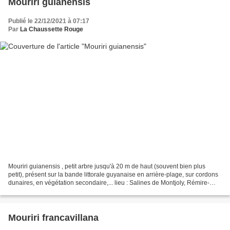
Mouriri guianensis
Publié le 22/12/2021 à 07:17
Par
La Chaussette Rouge
Mouriri guianensis , petit arbre jusqu'à 20 m de haut (souvent bien plus
petit), présent sur la bande littorale guyanaise en arrière-plage, sur cordons
dunaires, en végétation secondaire,... lieu : Salines de Montjoly, Rémire-
Montjoly / date : 28 avril...
Mouriri francavillana