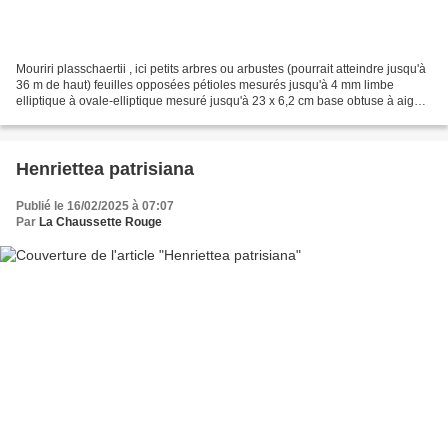
Mouriri plasschaertii , ici petits arbres ou arbustes (pourrait atteindre jusqu'à
36 m de haut) feuilles opposées pétioles mesurés jusqu'à 4 mm limbe
elliptique à ovale-elliptique mesuré jusqu'à 23 x 6,2 cm base obtuse à aigüe,
légèrement décurrente sur...
Henriettea patrisiana
Publié le 16/02/2025 à 07:07
Par
La Chaussette Rouge