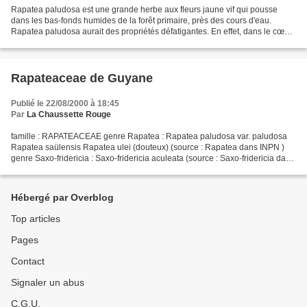
Rapatea paludosa est une grande herbe aux fleurs jaune vif qui pousse
dans les bas-fonds humides de la forêt primaire, près des cours d'eau.
Rapatea paludosa aurait des propriétés défatigantes. En effet, dans le cœur
de la plante, on peut trouver une...
Rapateaceae de Guyane
Publié le 22/08/2000 à 18:45
Par
La Chaussette Rouge
famille : RAPATEACEAE genre Rapatea : Rapatea paludosa var. paludosa
Rapatea saülensis Rapatea ulei (douteux) (source : Rapatea dans INPN )
genre Saxo-fridericia : Saxo-fridericia aculeata (source : Saxo-fridericia dans
INPN ) genre Spathanthus : Spathanthus...
Hébergé par Overblog
Top articles
Pages
Contact
Signaler un abus
C.G.U.