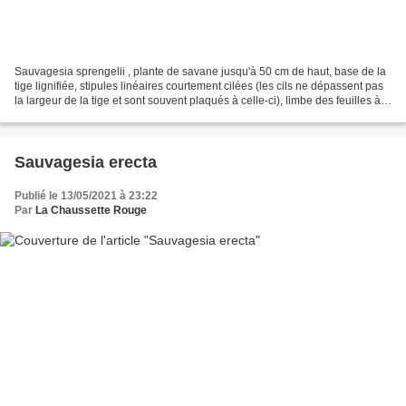
Sauvagesia sprengelii , plante de savane jusqu'à 50 cm de haut, base de la
tige lignifiée, stipules linéaires courtement cilées (les cils ne dépassent pas
la largeur de la tige et sont souvent plaqués à celle-ci), limbe des feuilles à
marge à dents peu...
Sauvagesia erecta
Publié le 13/05/2021 à 23:22
Par
La Chaussette Rouge