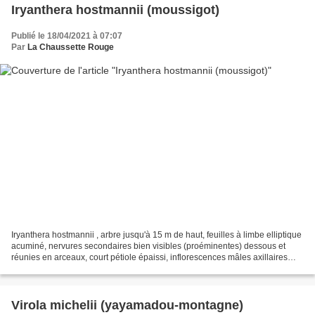
Iryanthera hostmannii (moussigot)
Publié le 18/04/2021 à 07:07
Par
La Chaussette Rouge
Iryanthera hostmannii , arbre jusqu'à 15 m de haut, feuilles à limbe elliptique
acuminé, nervures secondaires bien visibles (proéminentes) dessous et
réunies en arceaux, court pétiole épaissi, inflorescences mâles axillaires
[photos 12 à 20], fleurs mâles...
Virola michelii (yayamadou-montagne)