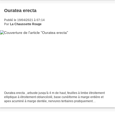
Ouratea erecta
Publié le 19/04/2021 à 07:14
Par
La Chaussette Rouge
Ouratea erecta , arbuste jusqu'à 4 m de haut, feuilles à limbe étroitement
elliptique à étroitement oblancéolé, base cunéiforme à marge entière et
apex acuminé à marge dentée, nervures tertiaires pratiquement
perpendiculaires aux nervures secondaires,...