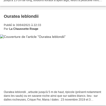
jusqu'à 15 cm de long, boutons floraux à apex aigu, fleurs à pédicelle mince
et sépales, pétales, étamines...
Ouratea leblondii
Publié le 30/04/2021 à 22:33
Par
La Chaussette Rouge
Ouratea leblondii , arbuste jusqu'à 5 m de haut, ripicole (présent notamment
dans les sauts) ou en savane-roche ainsi que sur sables blancs. lieu : sur
dalles rocheuses, Crique Fer, Mana / dates : 23 novembre 2019 et 3
novembre 2020 lieu : bord de piste,...