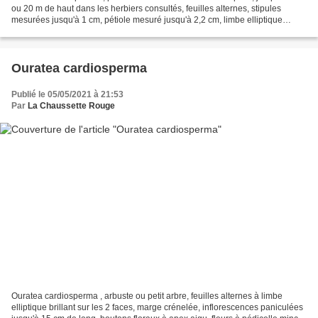
ou 20 m de haut dans les herbiers consultés, feuilles alternes, stipules
mesurées jusqu'à 1 cm, pétiole mesuré jusqu'à 2,2 cm, limbe elliptique
mesuré jusqu'à 34 x 11 cm, inflorescences...
Ouratea cardiosperma
Publié le 05/05/2021 à 21:53
Par
La Chaussette Rouge
Ouratea cardiosperma , arbuste ou petit arbre, feuilles alternes à limbe
elliptique brillant sur les 2 faces, marge crénelée, inflorescences paniculées