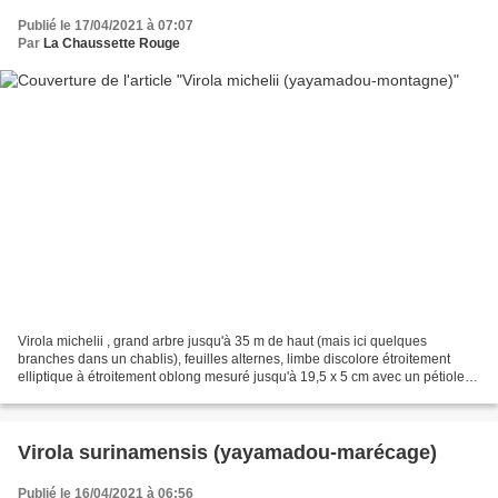
Publié le 17/04/2021 à 07:07
Par
La Chaussette Rouge
Virola michelii , grand arbre jusqu'à 35 m de haut (mais ici quelques
branches dans un chablis), feuilles alternes, limbe discolore étroitement
elliptique à étroitement oblong mesuré jusqu'à 19,5 x 5 cm avec un pétiole
mesuré jusqu'à 9 mm, inflorescences...
Virola surinamensis (yayamadou-marécage)
Publié le 16/04/2021 à 06:56