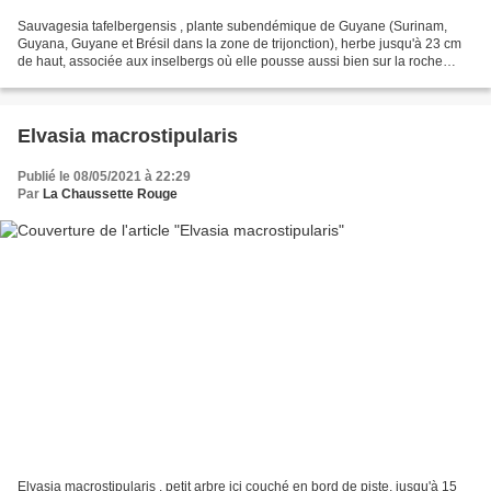
Sauvagesia tafelbergensis , plante subendémique de Guyane (Surinam,
Guyana, Guyane et Brésil dans la zone de trijonction), herbe jusqu'à 23 cm
de haut, associée aux inselbergs où elle pousse aussi bien sur la roche
qu'en épiphyte au bas des troncs moussus. lieu...
Elvasia macrostipularis
Publié le 08/05/2021 à 22:29
Par
La Chaussette Rouge
Elvasia macrostipularis , petit arbre ici couché en bord de piste, jusqu'à 15