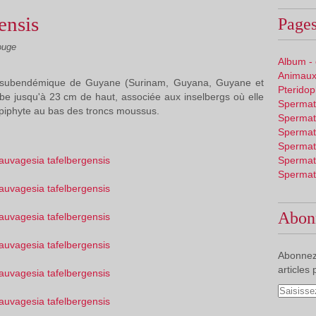
ensis
Pages
ouge
Album -
Animaux
 subendémique de Guyane (Surinam, Guyana, Guyane et
Pterido
erbe jusqu'à 23 cm de haut, associée aux inselbergs où elle
Spermat
épiphyte au bas des troncs moussus.
Spermat
Spermat
Spermat
Spermat
Spermat
Abon
Abonnez
articles 