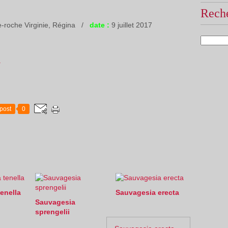
Reche
-roche Virginie, Régina /
date :
9 juillet 2017
a
post
0
enella
Sauvagesia erecta
Sauvagesia
sprengelii