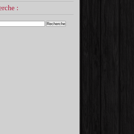
rche :