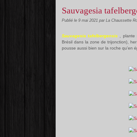
Sauvagesia tafelberg
Publié le
9 mai 2021
par La Chaussette R
Sauvagesia tafelbergensis
, plante
Brésil dans la zone de trijonction), h
pousse aussi bien sur la roche qu'en 