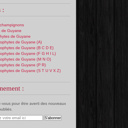
 :
 champignons
 de Guyane
phytes de Guyane
ophytes de Guyane (A)
ophytes de Guyane (B C D E)
ophytes de Guyane (F G H I L)
ophytes de Guyane (M N O)
ophytes de Guyane (P R)
ophytes de Guyane (S T U V X Z)
nement :
-vous pour être averti des nouveaux
publiés.