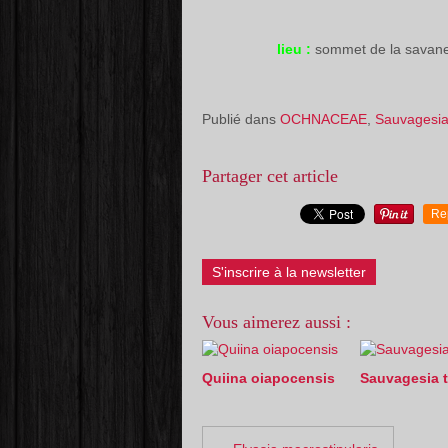
lieu :
sommet de la savane
Publié dans
OCHNACEAE
,
Sauvagesi
Partager cet article
Re
S'inscrire à la newsletter
Vous aimerez aussi :
Quiina oiapocensis
Sauvagesia t