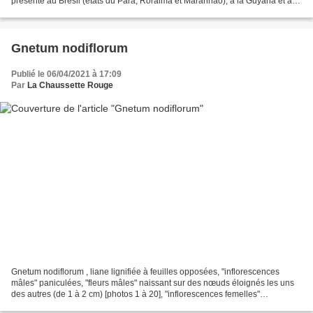
présente au Brésil (états du Pará, Roraima et Maranhão), à la Guyana et au
Vénézuela. Hirtella...
Gnetum nodiflorum
Publié le 06/04/2021 à 17:09
Par
La Chaussette Rouge
Gnetum nodiflorum , liane lignifiée à feuilles opposées, "inflorescences
mâles" paniculées, "fleurs mâles" naissant sur des nœuds éloignés les uns
des autres (de 1 à 2 cm) [photos 1 à 20], "inflorescences femelles"
paniculées, "fleurs femelles" verticillées...