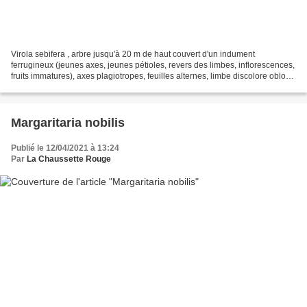
Virola sebifera , arbre jusqu'à 20 m de haut couvert d'un indument
ferrugineux (jeunes axes, jeunes pétioles, revers des limbes, inflorescences,
fruits immatures), axes plagiotropes, feuilles alternes, limbe discolore oblong
à base cordée mesuré jusqu'à...
Margaritaria nobilis
Publié le 12/04/2021 à 13:24
Par
La Chaussette Rouge