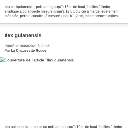
Ilex casiquiarensis , petit arbre jusqu'à 15 m de haut, feuilles à limbe
elliptique à oblancéolé mesuré jusqu'à 12,5 x 6,3 cm à marge légèrement
crénelée, pétiole canaliculé mesuré jusqu'à 1,2 cm, inflorescences mâles
(celles photographiées ici) en faisceaux...
Ilex guianensis
Publié le 10/04/2021 à 20:35
Par
La Chaussette Rouge
Ilex guianensis , arbuste ou petit arbre jusqu'à 10 m de haut, feuilles à limbe