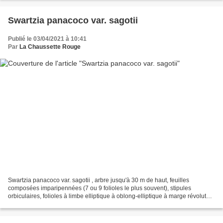
Swartzia panacoco var. sagotii
Publié le 03/04/2021 à 10:41
Par
La Chaussette Rouge
Swartzia panacoco var. sagotii , arbre jusqu'à 30 m de haut, feuilles
composées imparipennées (7 ou 9 folioles le plus souvent), stipules
orbiculaires, folioles à limbe elliptique à oblong-elliptique à marge révolutée,
folioles basales plus petites et...