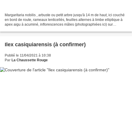
Margaritaria nobilis , arbuste ou petit arbre jusqu'à 14 m de haut, ici couché
en bord de route, rameaux lenticellés, feuilles alternes à limbe elliptique à
apex aigu à acuminé, inflorescences mâles (photographiées ici) sur
rameaux défeuillés et sur jeunes...
Ilex casiquiarensis (à confirmer)
Publié le 11/04/2021 à 10:38
Par
La Chaussette Rouge