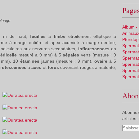
Pages
 Rouge
Album -
Animaux
 4 m de haut,
feuilles
à
limbe
étroitement elliptique à
Pterido
forme à marge entière et apex acuminé à marge dentée,
Spermat
endiculaires aux nervures secondaires,
inflorescences
en
Spermat
édicelle
mesuré à 9 mm) à 5
sépales
verts (mesure : 9
Spermat
0 mm), 10
étamines
jaunes (mesure : 9 mm),
ovaire
à 5
Spermat
frutescences
à
axes
et
torus
devenant rouges à maturité,
Spermat
Spermat
Abon
Abonnez
articles 