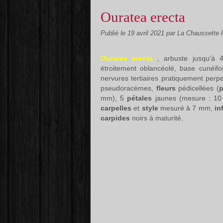
Ouratea erecta
Publié le
19 avril 2021
par La Chaussette
Ouratea erecta
, arbuste jusqu'à
étroitement oblancéolé, base cunéi
nervures tertiaires pratiquement perp
pseudoracèmes,
fleurs
pédicellées (
p
mm), 5
pétales
jaunes (mesure : 1
carpelles
et
style
mesuré à 7 mm,
in
carpides
noirs à maturité.