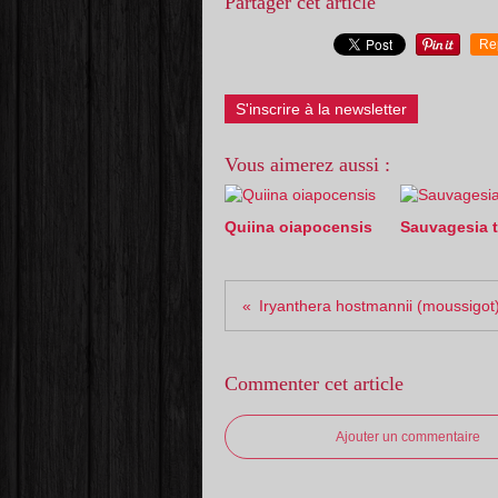
Partager cet article
Re
S'inscrire à la newsletter
Vous aimerez aussi :
Quiina oiapocensis
Sauvagesia t
Iryanthera hostmannii (moussigot
Commenter cet article
Ajouter un commentaire