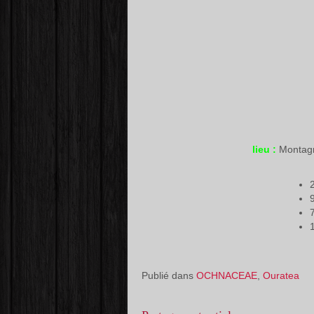
lieu :
Montagn
Publié dans
OCHNACEAE
,
Ouratea