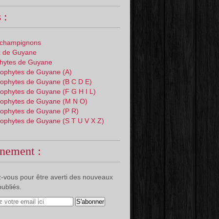
 :
 champignons
 de Guyane
phytes de Guyane
ophytes de Guyane (A)
ophytes de Guyane (B C D E)
ophytes de Guyane (F G H I L)
ophytes de Guyane (M N O)
ophytes de Guyane (P R)
ophytes de Guyane (S T U V X Z)
nement :
-vous pour être averti des nouveaux
publiés.