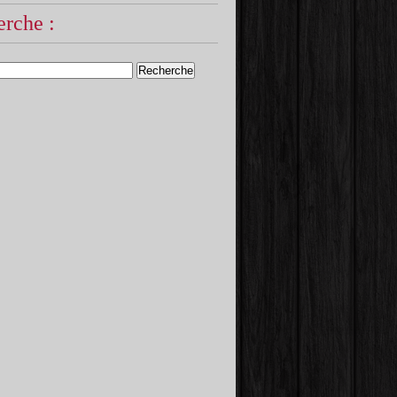
rche :