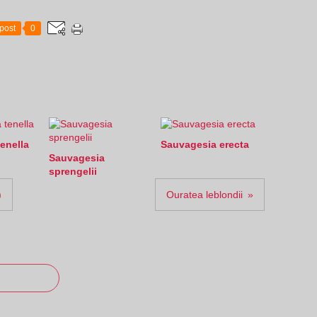
post
0
enella
Sauvagesia erecta
Sauvagesia
sprengelii
)
Ouratea leblondii