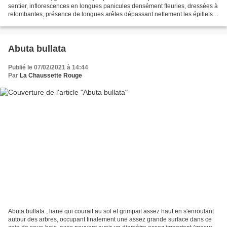
sentier, inflorescences en longues panicules densément fleuries, dressées à
retombantes, présence de longues arêtes dépassant nettement les épillets.
lieu : sentier du Rorota, Rémire-Montjoly...
Abuta bullata
Publié le 07/02/2021 à 14:44
Par
La Chaussette Rouge
Abuta bullata , liane qui courait au sol et grimpait assez haut en s'enroulant
autour des arbres, occupant finalement une assez grande surface dans ce