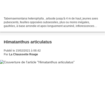
Tabernaemontana heterophylla , arbuste jusqu'à 4 m de haut, jeunes axes
pubescents, feuilles opposées subsessiles, plus ou moins inégales,
gaufrées, à base arrondie et apex longuement acuminé, inflorescences
portant jusqu'à 4 fleurs, calice à dents lancéolées...
Himatanthus articulatus
Publié le 15/02/2021 à 08:42
Par
La Chaussette Rouge