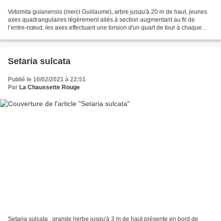
Votomita guianensis (merci Guillaume), arbre jusqu'à 20 m de haut, jeunes
axes quadrangulaires légèrement ailés à section augmentant au fil de
l’entre-nœud, les axes effectuant une torsion d'un quart de tour à chaque
entre-nœud afin que toutes les paires...
Setaria sulcata
Publié le 10/02/2021 à 22:51
Par
La Chaussette Rouge
Setaria sulcata , grande herbe jusqu'à 3 m de haut présente en bord de