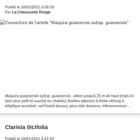
Publié le 30/01/2021 à 06:59
Par
La Chaussette Rouge
Maquira guianensis subsp. guianensis , arbre jusqu'à 25 m de haut (mais ici
bien plus petit et couché en chablis), feuilles alternes à limbe oblong à
elliptique acuminé, vert foncé dessus, plus clair dessous, inflorescences
pédonculées, les mâles portant...
Clarisia ilicifolia
Publié le 29/01/2021 à 07:02