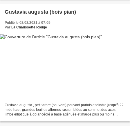
Gustavia augusta (bois pian)
Publié le 02/02/2021 à 07:05
Par
La Chaussette Rouge
Gustavia augusta , petit arbre (souvent) pouvant parfois atteindre jusqu'à 22
m de haut; grandes feuilles alternes rassemblées au sommet des axes;
limbe elliptique à oblancéolé à base atténuée et marge plus ou moins
dentée; inflorescences portant 1 à...