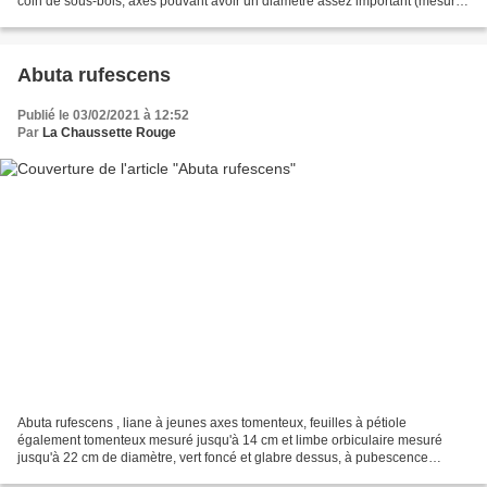
coin de sous-bois, axes pouvant avoir un diamètre assez important (mesuré
jusqu'à 12 cm) garnis de lenticelles...
Abuta rufescens
Publié le 03/02/2021 à 12:52
Par
La Chaussette Rouge
Abuta rufescens , liane à jeunes axes tomenteux, feuilles à pétiole
également tomenteux mesuré jusqu'à 14 cm et limbe orbiculaire mesuré
jusqu'à 22 cm de diamètre, vert foncé et glabre dessus, à pubescence
blanchâtre dessous, stérile lors des 2 passages. lieu...