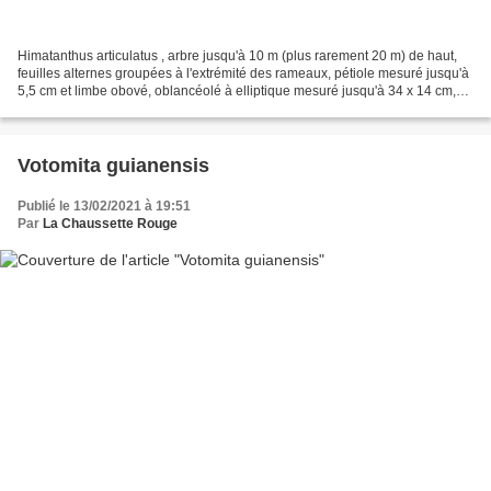
Himatanthus articulatus , arbre jusqu'à 10 m (plus rarement 20 m) de haut,
feuilles alternes groupées à l'extrémité des rameaux, pétiole mesuré jusqu'à
5,5 cm et limbe obové, oblancéolé à elliptique mesuré jusqu'à 34 x 14 cm,
légèrement décurrent sur...
Votomita guianensis
Publié le 13/02/2021 à 19:51
Par
La Chaussette Rouge