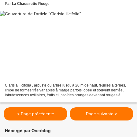
Par
La Chaussette Rouge
Clarisia ilicifolia , arbuste ou arbre jusqu'à 20 m de haut, feuilles alternes,
limbe de formes très variables à marge parfois lobée et souvent dentée,
infrutescences axillaires, fruits ellipsoïdes oranges devenant rouges à
maturité. lieu : Mont Grand...
< Page précédente
Page suivante >
Hébergé par Overblog