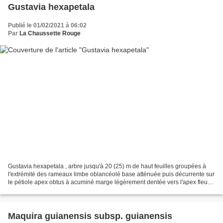
Gustavia hexapetala
Publié le 01/02/2021 à 06:02
Par
La Chaussette Rouge
Gustavia hexapetala , arbre jusqu'à 20 (25) m de haut feuilles groupées à
l'extrémité des rameaux limbe oblancéolé base atténuée puis décurrente sur
le pétiole apex obtus à acuminé marge légèrement dentée vers l'apex fleurs
groupées par 1 à 4 (parfois...
Maquira guianensis subsp. guianensis