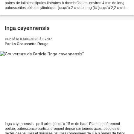
paires de folioles stipules linéaires à rhomboïdales, environ 4 mm de long,
pubescentes pétiole cylindrique, jusqu'à 2 cm de long (ici jusqu'à 2,2 cm de
long) rachis cylindrique à...
Inga cayennensis
Publié le 03/06/2026 à 07:07
Par
La Chaussette Rouge
Inga cayennensis , petit arbre jusqu'à 15 m de haut. Plante entièrement
poilue, pubescence particulièrement dense sur jeunes axes, pétioles et
rachis des feuilles et gousses. feuilles composées de 4 à 6 paires de folioles