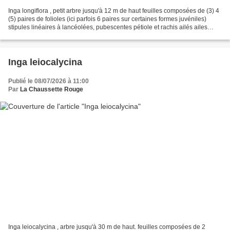
Inga longiflora , petit arbre jusqu'à 12 m de haut feuilles composées de (3) 4
(5) paires de folioles (ici parfois 6 paires sur certaines formes juvéniles)
stipules linéaires à lancéolées, pubescentes pétiole et rachis ailés ailes
elliptiques jusqu'à...
Inga leiocalycina
Publié le 08/07/2026 à 11:00
Par
La Chaussette Rouge
Inga leiocalycina , arbre jusqu'à 30 m de haut. feuilles composées de 2