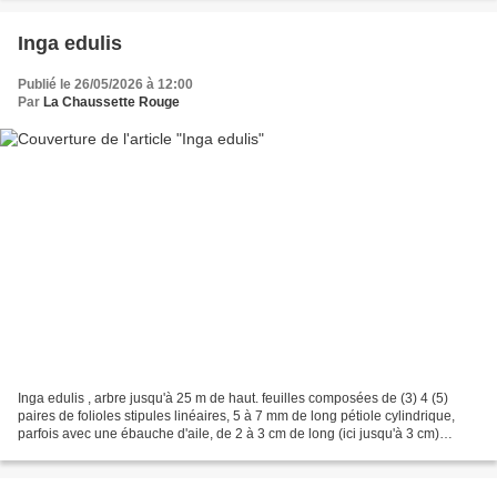
Inga edulis
Publié le 26/05/2026 à 12:00
Par
La Chaussette Rouge
Inga edulis , arbre jusqu'à 25 m de haut. feuilles composées de (3) 4 (5)
paires de folioles stipules linéaires, 5 à 7 mm de long pétiole cylindrique,
parfois avec une ébauche d'aile, de 2 à 3 cm de long (ici jusqu'à 3 cm)
segments du rachis ailés, jusqu'à...