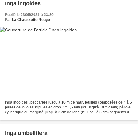
Inga ingoides
Publié le 23/05/2026 à 23:30
Par
La Chaussette Rouge
Inga ingoides , petit arbre jusqu'à 10 m de haut. feuilles composées de 4 à 5
paires de folioles stipules environ 7 x 1,5 mm (ici jusqu'à 10 x 2 mm) pétiole
cylindrique ou marginé, jusqu'à 3 cm de long (ici jusqu'à 3 cm) segments du
rachis ailés, de 2...
Inga umbellifera