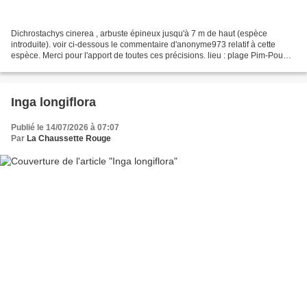
Dichrostachys cinerea , arbuste épineux jusqu'à 7 m de haut (espèce
introduite). voir ci-dessous le commentaire d'anonyme973 relatif à cette
espèce. Merci pour l'apport de toutes ces précisions. lieu : plage Pim-Poum,
Kourou / dates : 1er janvier 2016...
Inga longiflora
Publié le 14/07/2026 à 07:07
Par
La Chaussette Rouge