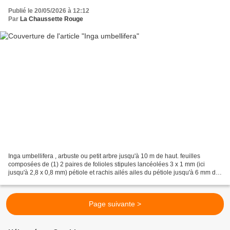
Publié le 20/05/2026 à 12:12
Par
La Chaussette Rouge
Inga umbellifera , arbuste ou petit arbre jusqu'à 10 m de haut. feuilles
composées de (1) 2 paires de folioles stipules lancéolées 3 x 1 mm (ici
jusqu'à 2,8 x 0,8 mm) pétiole et rachis ailés ailes du pétiole jusqu'à 6 mm de
large (ici jusqu'à 7 mm) ailes...
Page suivante >