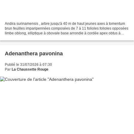
Andira surinamensis , arbre jusqu'à 40 m de haut jeunes axes à tomentum
brun feuilles imparipennées composées de 7 à 11 folioles folioles opposées
limbe oblong, elliptique à obovale base arrondie à cordée apex obtus à
rétus glabre et brillant dessus pubérulent...
Adenanthera pavonina
Publié le 31/07/2026 à 07:30
Par
La Chaussette Rouge