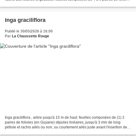
(ici 7 paires souvent observées)...
Inga graciliflora
Publié le 30/05/2026 à 16:00
Par
La Chaussette Rouge
Inga graciliflora , arbre jusqu'à 15 m de haut. feuilles composées de (1) 2
paires de folioles (en Guyane) stipules linéaires, jusqu'à 3 mm de long
pétiole et rachis ailés ou non, ou courtement ailés juste avant l'insertion des
folioles pétiole de longueur...