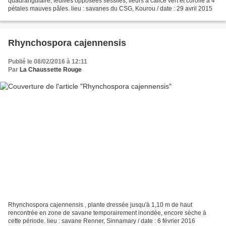
quadrangulaire, feuilles opposées sessiles, fleurs à calice vert et corolle à 4
pétales mauves pâles. lieu : savanes du CSG, Kourou / date : 29 avril 2015
Rhynchospora cajennensis
Publié le 08/02/2016 à 12:11
Par
La Chaussette Rouge
Rhynchospora cajennensis , plante dressée jusqu'à 1,10 m de haut
rencontrée en zone de savane temporairement inondée, encore sèche à
cette période. lieu : savane Renner, Sinnamary / date : 6 février 2016