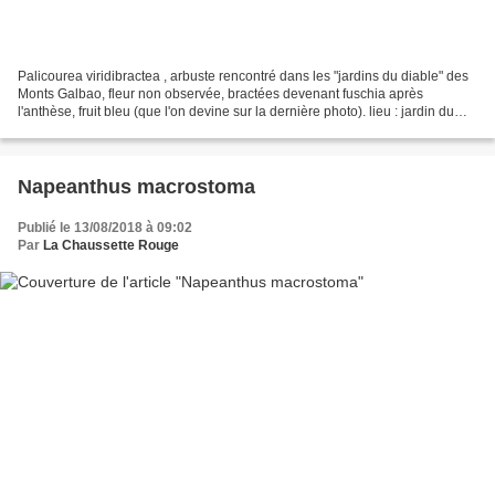
Palicourea viridibractea , arbuste rencontré dans les "jardins du diable" des
Monts Galbao, fleur non observée, bractées devenant fuschia après
l'anthèse, fruit bleu (que l'on devine sur la dernière photo). lieu : jardin du
diable, Monts Galbao, Saül...
Napeanthus macrostoma
Publié le 13/08/2018 à 09:02
Par
La Chaussette Rouge