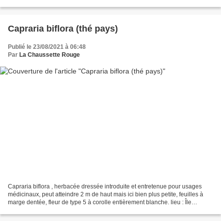
Capraria biflora (thé pays)
Publié le 23/08/2021 à 06:48
Par
La Chaussette Rouge
Capraria biflora , herbacée dressée introduite et entretenue pour usages
médicinaux, peut atteindre 2 m de haut mais ici bien plus petite, feuilles à
marge dentée, fleur de type 5 à corolle entièrement blanche. lieu : Île
Royale, Îles du Salut, Kourou...