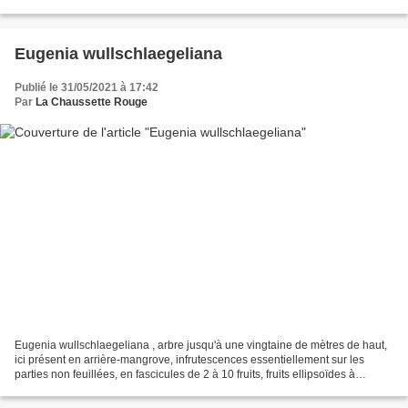
d'Iracoubo / date : 22 février...
Eugenia wullschlaegeliana
Publié le 31/05/2021 à 17:42
Par
La Chaussette Rouge
Eugenia wullschlaegeliana , arbre jusqu'à une vingtaine de mètres de haut,
ici présent en arrière-mangrove, infrutescences essentiellement sur les
parties non feuillées, en fascicules de 2 à 10 fruits, fruits ellipsoïdes à
oblongs ici verts devenant orangés...