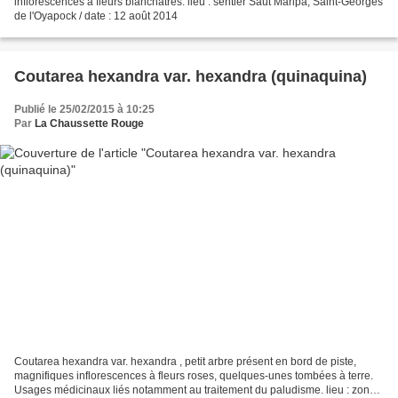
inflorescences à fleurs blanchâtres. lieu : sentier Saut Maripa, Saint-Georges
de l'Oyapock / date : 12 août 2014
Coutarea hexandra var. hexandra (quinaquina)
Publié le 25/02/2015 à 10:25
Par
La Chaussette Rouge
Coutarea hexandra var. hexandra , petit arbre présent en bord de piste,
magnifiques inflorescences à fleurs roses, quelques-unes tombées à terre.
Usages médicinaux liés notamment au traitement du paludisme. lieu : zone