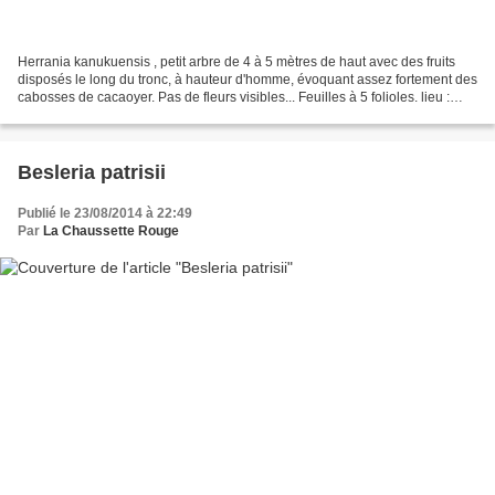
Herrania kanukuensis , petit arbre de 4 à 5 mètres de haut avec des fruits
disposés le long du tronc, à hauteur d'homme, évoquant assez fortement des
cabosses de cacaoyer. Pas de fleurs visibles... Feuilles à 5 folioles. lieu :
sentier Saut Maripa, Saint-Georges...
Besleria patrisii
Publié le 23/08/2014 à 22:49
Par
La Chaussette Rouge