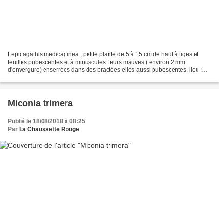
Lepidagathis medicaginea , petite plante de 5 à 15 cm de haut à tiges et
feuilles pubescentes et à minuscules fleurs mauves ( environ 2 mm
d'envergure) enserrées dans des bractées elles-aussi pubescentes. lieu :
Montagne des Singes, Kourou / date : 1er...
Miconia trimera
Publié le 18/08/2018 à 08:25
Par
La Chaussette Rouge