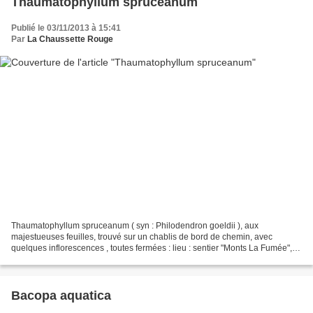
Thaumatophyllum spruceanum
Publié le 03/11/2013 à 15:41
Par
La Chaussette Rouge
Thaumatophyllum spruceanum ( syn : Philodendron goeldii ), aux
majestueuses feuilles, trouvé sur un chablis de bord de chemin, avec
quelques inflorescences , toutes fermées : lieu : sentier "Monts La Fumée",
Saül / date : 24 octobre 2013
Bacopa aquatica