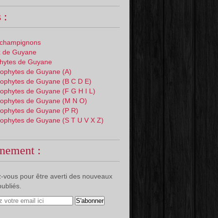
 :
 champignons
 de Guyane
phytes de Guyane
ophytes de Guyane (A)
ophytes de Guyane (B C D E)
ophytes de Guyane (F G H I L)
ophytes de Guyane (M N O)
ophytes de Guyane (P R)
ophytes de Guyane (S T U V X Z)
nement :
-vous pour être averti des nouveaux
publiés.