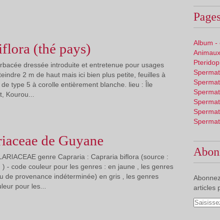
Pages
Album -
iflora (thé pays)
Animaux
Pterido
herbacée dressée introduite et entretenue pour usages
Spermat
eindre 2 m de haut mais ici bien plus petite, feuilles à
Spermat
de type 5 à corolle entièrement blanche. lieu : Île
Spermat
t, Kourou...
Spermat
Spermat
Spermat
riaceae de Guyane
Abon
ARIACEAE genre Capraria : Capraria biflora (source :
) - code couleur pour les genres : en jaune , les genres
u de provenance indéterminée) en gris , les genres
Abonnez
leur pour les...
articles 