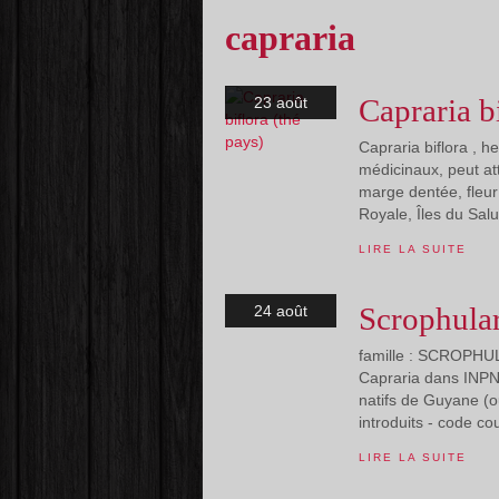
capraria
Capraria b
23 août
Capraria biflora , 
médicinaux, peut att
marge dentée, fleur 
Royale, Îles du Salu
LIRE LA SUITE
Scrophula
24 août
famille : SCROPHUL
Capraria dans INPN 
natifs de Guyane (o
introduits - code cou
LIRE LA SUITE