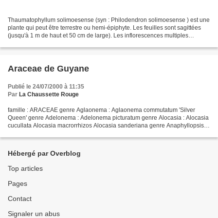
Thaumatophyllum solimoesense (syn : Philodendron solimoesense ) est une
plante qui peut être terrestre ou hemi-épiphyte. Les feuilles sont sagittées
(jusqu'à 1 m de haut et 50 cm de large). Les inflorescences multiples
naissent à la base des pétioles...
Araceae de Guyane
Publié le 24/07/2000 à 11:35
Par
La Chaussette Rouge
famille : ARACEAE genre Aglaonema : Aglaonema commutatum 'Silver
Queen' genre Adelonema : Adelonema picturatum genre Alocasia : Alocasia
cucullata Alocasia macrorrhizos Alocasia sanderiana genre Anaphyllopsis :
Anaphyllopsis americana genre Anthurium...
Hébergé par Overblog
Top articles
Pages
Contact
Signaler un abus