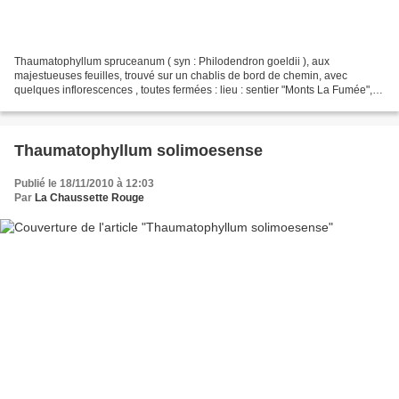
Thaumatophyllum spruceanum ( syn : Philodendron goeldii ), aux
majestueuses feuilles, trouvé sur un chablis de bord de chemin, avec
quelques inflorescences , toutes fermées : lieu : sentier "Monts La Fumée",
Saül / date : 24 octobre 2013
Thaumatophyllum solimoesense
Publié le 18/11/2010 à 12:03
Par
La Chaussette Rouge