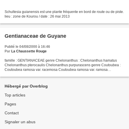
Schultesia guianensis est une plante fréquente en bord de route ou de piste.
lieu : zone de Kourou / date : 26 mai 2013
Gentianaceae de Guyane
Publié le 04/08/2000 à 16:46
Par
La Chaussette Rouge
famille : GENTIANACEAE genre Chelonanthus : Chelonanthus hamatus
Chelonanthus pterocaulis Chelonanthus purpurascens genre Coutoubea :
Coutoubea ramosa var. racemosa Coutoubea ramosa var. ramosa
Coutoubea spicata genre Curtia : Curtia tenella (douteux)...
Hébergé par Overblog
Top articles
Pages
Contact
Signaler un abus