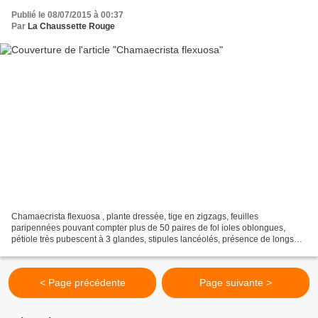
Publié le 08/07/2015 à 00:37
Par
La Chaussette Rouge
Chamaecrista flexuosa , plante dressée, tige en zigzags, feuilles
paripennées pouvant compter plus de 50 paires de fol ioles oblongues,
pétiole très pubescent à 3 glandes, stipules lancéolés, présence de longs
cils blancs sur la marge des stipules, sur...
< Page précédente
Page suivante >