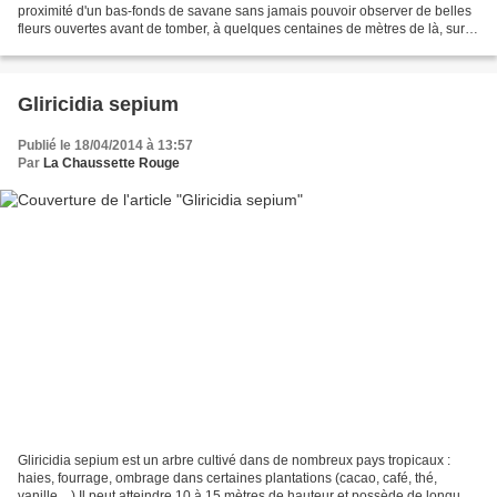
proximité d'un bas-fonds de savane sans jamais pouvoir observer de belles
fleurs ouvertes avant de tomber, à quelques centaines de mètres de là, sur
une population d'une vingtaine...
Gliricidia sepium
Publié le 18/04/2014 à 13:57
Par
La Chaussette Rouge
Gliricidia sepium est un arbre cultivé dans de nombreux pays tropicaux :
haies, fourrage, ombrage dans certaines plantations (cacao, café, thé,
vanille,...) Il peut atteindre 10 à 15 mètres de hauteur et possède de longues