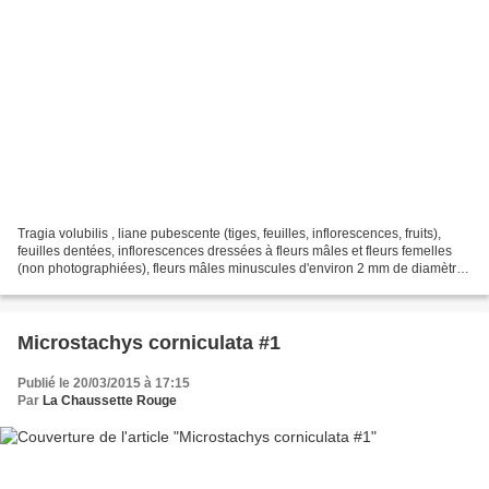
Tragia volubilis , liane pubescente (tiges, feuilles, inflorescences, fruits),
feuilles dentées, inflorescences dressées à fleurs mâles et fleurs femelles
(non photographiées), fleurs mâles minuscules d'environ 2 mm de diamètre
à 3 pétales rouges et étamines...
Microstachys corniculata #1
Publié le 20/03/2015 à 17:15
Par
La Chaussette Rouge