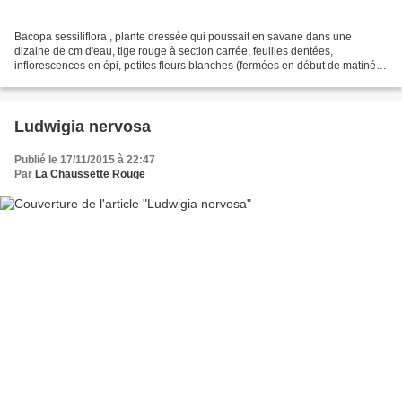
Bacopa sessiliflora , plante dressée qui poussait en savane dans une
dizaine de cm d'eau, tige rouge à section carrée, feuilles dentées,
inflorescences en épi, petites fleurs blanches (fermées en début de matinée,
ouvertes lors d'un deuxième passage en...
Ludwigia nervosa
Publié le 17/11/2015 à 22:47
Par
La Chaussette Rouge