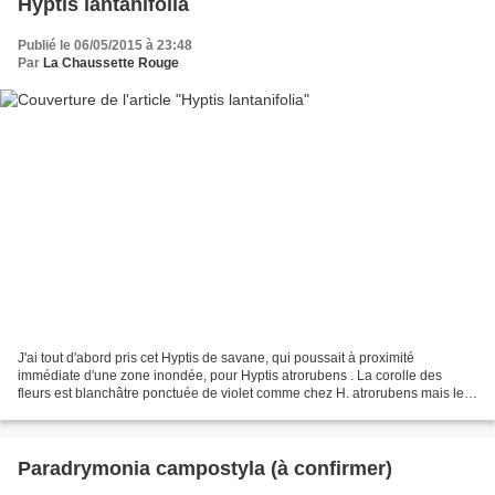
Hyptis lantanifolia
Publié le 06/05/2015 à 23:48
Par
La Chaussette Rouge
J'ai tout d'abord pris cet Hyptis de savane, qui poussait à proximité
immédiate d'une zone inondée, pour Hyptis atrorubens . La corolle des
fleurs est blanchâtre ponctuée de violet comme chez H. atrorubens mais le
calice est à sépales fimbriés chez H....
Paradrymonia campostyla (à confirmer)