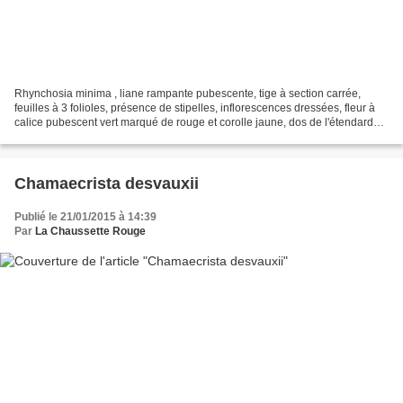
Rhynchosia minima , liane rampante pubescente, tige à section carrée,
feuilles à 3 folioles, présence de stipelles, inflorescences dressées, fleur à
calice pubescent vert marqué de rouge et corolle jaune, dos de l'étendard
veiné de rouge, fruits = gousses...
Chamaecrista desvauxii
Publié le 21/01/2015 à 14:39
Par
La Chaussette Rouge