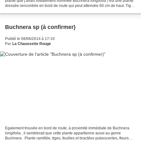
plante que j'avais initialement nommée Buchnera longifolia ) est une plante
dressée rencontrée en bord de route qui peut atteindre 60 cm de haut. Tige
pubescente, feuilles à pubescence...
Buchnera sp (à confirmer)
Publié le 08/06/2014 à 17:10
Par
La Chaussette Rouge
Egalement trouvée en bord de route, à proximité immédiate de Buchnera
longifolia , il semblerait que cette plante appartienne aussi au genre
Buchnera . Plante ramifiée, tiges, feuilles et bractées pubescentes, fleurs