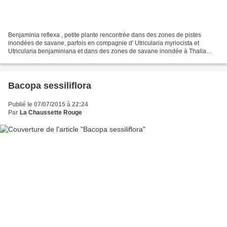
Benjaminia reflexa , petite plante rencontrée dans des zones de pistes
inondées de savane, parfois en compagnie d' Utricularia myriocista et
Utricularia benjaminiana et dans des zones de savane inondée à Thalia
geniculata et Aeschynomene pratensis . Petites...
Bacopa sessiliflora
Publié le 07/07/2015 à 22:24
Par
La Chaussette Rouge