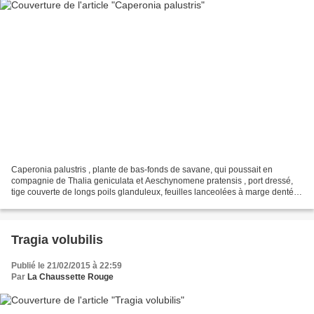
Caperonia palustris , plante de bas-fonds de savane, qui poussait en
compagnie de Thalia geniculata et Aeschynomene pratensis , port dressé,
tige couverte de longs poils glanduleux, feuilles lanceolées à marge dentée,
pubescentes, présence de 2 sti pules...
Tragia volubilis
Publié le 21/02/2015 à 22:59
Par
La Chaussette Rouge