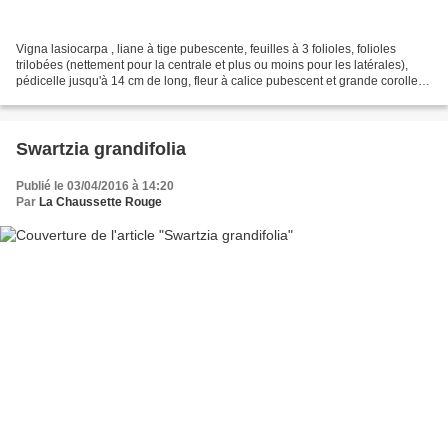
Vigna lasiocarpa , liane à tige pubescente, feuilles à 3 folioles, folioles
trilobées (nettement pour la centrale et plus ou moins pour les latérales),
pédicelle jusqu'à 14 cm de long, fleur à calice pubescent et grande corolle
jaune de 3,5 x 4,5 cm,...
Swartzia grandifolia
Publié le 03/04/2016 à 14:20
Par
La Chaussette Rouge