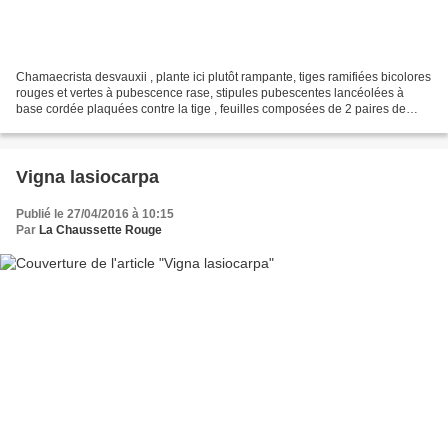
Chamaecrista desvauxii , plante ici plutôt rampante, tiges ramifiées bicolores
rouges et vertes à pubescence rase, stipules pubescentes lancéolées à
base cordée plaquées contre la tige , feuilles composées de 2 paires de
folioles à apex obtu mucroné (jusqu'à...
Vigna lasiocarpa
Publié le 27/04/2016 à 10:15
Par
La Chaussette Rouge