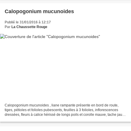
Calopogonium mucunoides
Publié le 31/01/2016 à 12:17
Par
La Chaussette Rouge
Calopogonium mucunoides , liane rampante présente en bord de route,
tiges, pétioles et folioles pubescents, feuilles à 3 folioles, inflorescences
dressées, fleurs à calice hérissé de longs poils et corolle mauve, tache jaune
et/ou blanche au centre de...