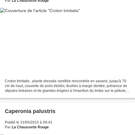
Par
La Chaussette Rouge
Croton trinitatis , plante dressée ramifiée rencontrée en savane, jusqu'à 70
cm de haut, couverte de poils étoilés, feuilles à marge dentée, présence de
stipules linéaires et de glandes érigées à l'insertion du limbe sur le pétiole,
inflorescences avec...
Caperonia palustris
Publié le 31/05/2015 à 09:41
Par
La Chaussette Rouge