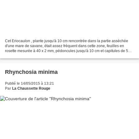
Cet Eriocaulon , plante jusqu'à 10 cm rencontrée dans la partie asséchée
d'une mare de savane, était assez fréquent dans cette zone, feuilles en
rosette mesurée à 40 x 2 mm, pédoncules jusqu'à 10 cm et capitules de 5
mm de diamètre. La partie centrale...
Rhynchosia minima
Publié le 14/05/2015 à 13:21
Par
La Chaussette Rouge