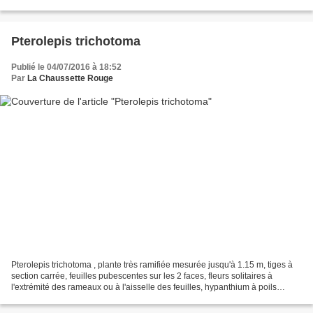
mauves, plus petites que celles de...
Pterolepis trichotoma
Publié le 04/07/2016 à 18:52
Par
La Chaussette Rouge
Pterolepis trichotoma , plante très ramifiée mesurée jusqu'à 1.15 m, tiges à
section carrée, feuilles pubescentes sur les 2 faces, fleurs solitaires à
l'extrémité des rameaux ou à l'aisselle des feuilles, hypanthium à poils
glanduleux et poils ramifiés,...