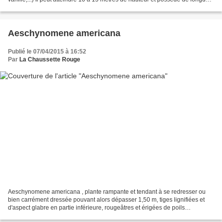
feuilles imparipennées à folioles...
Aeschynomene americana
Publié le 07/04/2015 à 16:52
Par
La Chaussette Rouge
Aeschynomene americana , plante rampante et tendant à se redresser ou
bien carrément dressée pouvant alors dépasser 1,50 m, tiges lignifiées et
d'aspect glabre en partie inférieure, rougeâtres et érigées de poils
glanduleux en partie supérieure, feuilles...