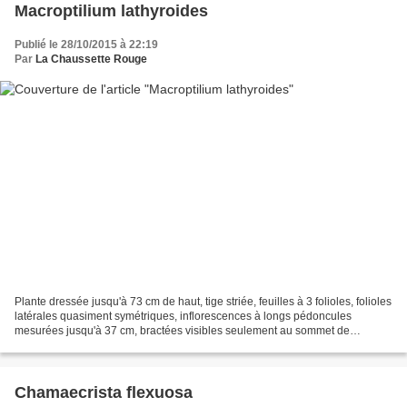
Macroptilium lathyroides
Publié le 28/10/2015 à 22:19
Par
La Chaussette Rouge
Plante dressée jusqu'à 73 cm de haut, tige striée, feuilles à 3 folioles, folioles
latérales quasiment symétriques, inflorescences à longs pédoncules
mesurées jusqu'à 37 cm, bractées visibles seulement au sommet de
l'inflorescence, fleurs à calice vert...
Chamaecrista flexuosa