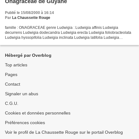
Onagraceae de Guyane
Publié le 15/08/2000 à 16:14
Par
La Chaussette Rouge
famille : ONAGRACEAE genre Ludwigia : Ludwigia affinis Ludwigia
decurrens Ludwigia dodecandra Ludwigia erecta Ludwigia foliobracteolata
Ludwigia hyssopifolia Ludwigia inclinata Ludwigia latifolia Ludwigia
leptocarpa Ludwigia nervosa Ludwigia octovalvis...
Hébergé par Overblog
Top articles
Pages
Contact
Signaler un abus
C.G.U.
Cookies et données personnelles
Préférences cookies
Voir le profil de La Chaussette Rouge sur le portail Overblog