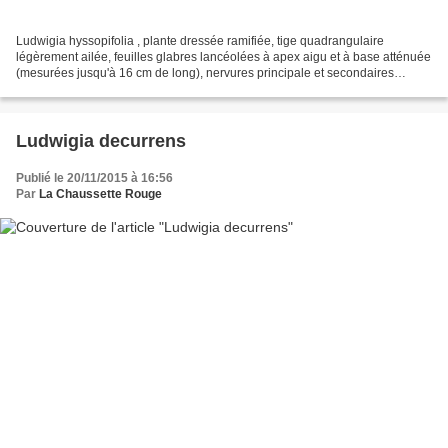
Ludwigia hyssopifolia , plante dressée ramifiée, tige quadrangulaire
légèrement ailée, feuilles glabres lancéolées à apex aigu et à base atténuée
(mesurées jusqu'à 16 cm de long), nervures principale et secondaires
saillantes sur le dessous de la feuille,...
Ludwigia decurrens
Publié le 20/11/2015 à 16:56
Par
La Chaussette Rouge