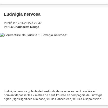
face inférieure des feuilles...
Ludwigia nervosa
Publié le 17/11/2015 à 22:47
Par
La Chaussette Rouge
Ludwigia nervosa , plante de bas-fonds de savane souvent ramifiée et
pouvant dépasser les 2 mètres de haut, trouvée en compagnie de Ludwigia
rigida , tiges lignifiées à la base, feuilles lancéolées, fleurs à 4 sépales verts
glabres et 4 pétales jaunes,...