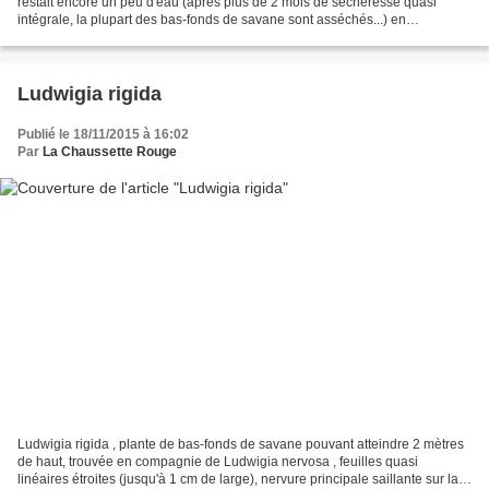
restait encore un peu d'eau (après plus de 2 mois de sécheresse quasi
intégrale, la plupart des bas-fonds de savane sont asséchés...) en
compagnie de Nymphoides indica et d'un Vigna...
Ludwigia rigida
Publié le 18/11/2015 à 16:02
Par
La Chaussette Rouge
Ludwigia rigida , plante de bas-fonds de savane pouvant atteindre 2 mètres
de haut, trouvée en compagnie de Ludwigia nervosa , feuilles quasi
linéaires étroites (jusqu'à 1 cm de large), nervure principale saillante sur la