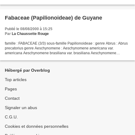
: 16 novembre 2013
Fabaceae (Papilionoideae) de Guyane
Publié le 08/08/2000 à 15:25
Par
La Chaussette Rouge
famille : FABACEAE (3/3) sous-famille Papilionoideae : genre Abrus : Abrus
precatorius genre Aeschynomene : Aeschynomene americana var.
americana Aeschynomene brasiliana var. brasiliana Aeschynomene
densiflora Aeschynomene evenia var. serrulata Aeschynomene...
Hébergé par Overblog
Top articles
Pages
Contact
Signaler un abus
C.G.U.
Cookies et données personnelles