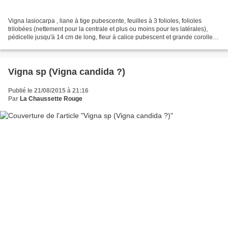
Vigna lasiocarpa , liane à tige pubescente, feuilles à 3 folioles, folioles
trilobées (nettement pour la centrale et plus ou moins pour les latérales),
pédicelle jusqu'à 14 cm de long, fleur à calice pubescent et grande corolle
jaune de 3,5 x 4,5 cm,...
Vigna sp (Vigna candida ?)
Publié le 21/08/2015 à 21:16
Par
La Chaussette Rouge