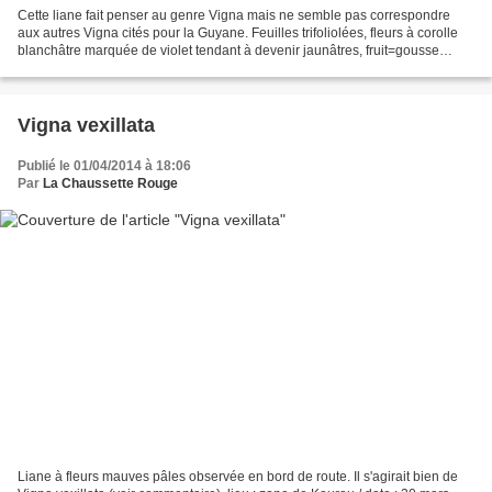
Cette liane fait penser au genre Vigna mais ne semble pas correspondre
aux autres Vigna cités pour la Guyane. Feuilles trifoliolées, fleurs à corolle
blanchâtre marquée de violet tendant à devenir jaunâtres, fruit=gousse
jusqu'à 9 cm contenant ici 10...
Vigna vexillata
Publié le 01/04/2014 à 18:06
Par
La Chaussette Rouge
Liane à fleurs mauves pâles observée en bord de route. Il s'agirait bien de