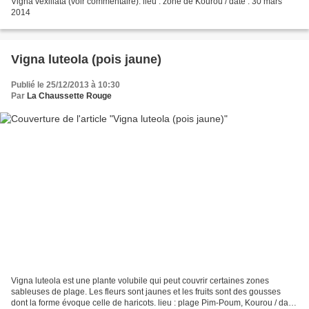
Vigna vexillata (voir commentaire). lieu : zone de Kourou / date : 30 mars
2014
Vigna luteola (pois jaune)
Publié le 25/12/2013 à 10:30
Par
La Chaussette Rouge
Vigna luteola est une plante volubile qui peut couvrir certaines zones
sableuses de plage. Les fleurs sont jaunes et les fruits sont des gousses
dont la forme évoque celle de haricots. lieu : plage Pim-Poum, Kourou / date