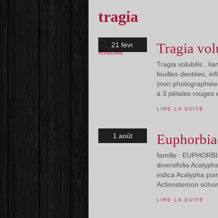
tragia
Tragia vol
21 févr.
Tragia volubilis , li
feuilles dentées, in
(non photographiée
à 3 pétales rouges 
LIRE LA SUITE
Euphorbia
1 août
famille : EUPHORBI
diversifolia Acalyp
indica Acalypha poi
Actinostemon schom
LIRE LA SUITE