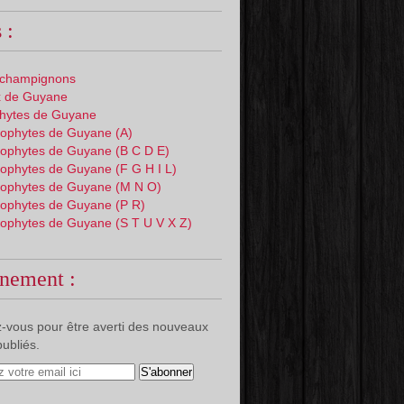
 :
 champignons
 de Guyane
phytes de Guyane
ophytes de Guyane (A)
ophytes de Guyane (B C D E)
ophytes de Guyane (F G H I L)
ophytes de Guyane (M N O)
ophytes de Guyane (P R)
ophytes de Guyane (S T U V X Z)
nement :
-vous pour être averti des nouveaux
publiés.