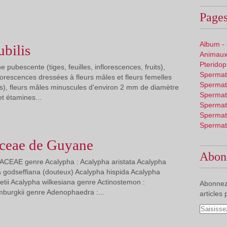
Pages
Album -
ubilis
Animaux
Pterido
ane pubescente (tiges, feuilles, inflorescences, fruits),
Spermat
florescences dressées à fleurs mâles et fleurs femelles
Spermat
s), fleurs mâles minuscules d'environ 2 mm de diamètre
Spermat
et étamines...
Spermat
Spermat
Spermat
ceae de Guyane
Abon
ACEAE genre Acalypha : Acalypha aristata Acalypha
ha godseffiana (douteux) Acalypha hispida Acalypha
retii Acalypha wilkesiana genre Actinostemon :
Abonnez
burgkii genre Adenophaedra :...
articles 