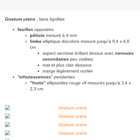
Gnetum urens
, liane lignifiée
feuilles
opposées
pétiole
mesuré à 4 mm
limbe
elliptique discolore mesuré jusqu'à 9,4 x 4,8
cm
aspect vernissé brillant dessus avec
nervures
secondaires
peu visibles
mat et plus clair dessous
marge légèrement ourlée
"
infrutescences
" pendantes
"fruits"
ellipsoïdes rouge vif mesurés jusqu'à 3,4 x
2,3 cm