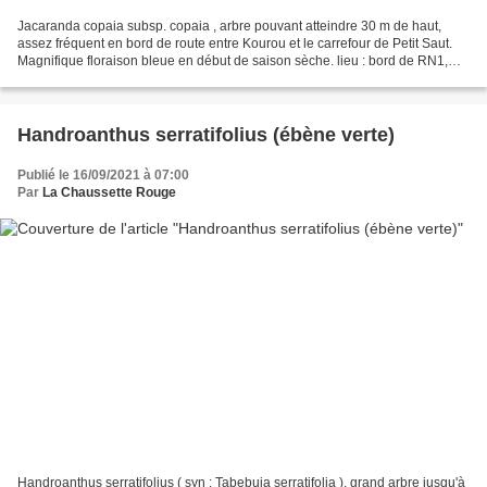
Jacaranda copaia subsp. copaia , arbre pouvant atteindre 30 m de haut,
assez fréquent en bord de route entre Kourou et le carrefour de Petit Saut.
Magnifique floraison bleue en début de saison sèche. lieu : bord de RN1,
entre Kourou et Sinnamary / date...
Handroanthus serratifolius (ébène verte)
Publié le 16/09/2021 à 07:00
Par
La Chaussette Rouge
Handroanthus serratifolius ( syn : Tabebuia serratifolia ), grand arbre jusqu'à