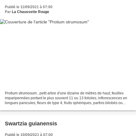
Publié le 11/09/2021 à 07:00
Par
La Chaussette Rouge
Protium strumosum , petit arbre d'une dizaine de mètres de haut; feuilles
imparipennées portant le plus souvent 11 ou 13 folioles; inflorescences en
longues panicules; fleurs de type 4; fruits sphériques, parfois bilobés ou
trilobés. Espèce sans doute...
Swartzia guianensis
Publié le 10/09/2021 à 07:00