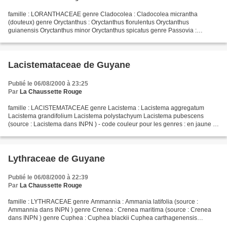
famille : LORANTHACEAE genre Cladocolea : Cladocolea micrantha
(douteux) genre Oryctanthus : Oryctanthus florulentus Oryctanthus
guianensis Oryctanthus minor Oryctanthus spicatus genre Passovia :
Passovia disjectifolia Passovia myrsinites Passovia pedunculata...
Lacistemataceae de Guyane
Publié le 06/08/2000 à 23:25
Par
La Chaussette Rouge
famille : LACISTEMATACEAE genre Lacistema : Lacistema aggregatum
Lacistema grandifolium Lacistema polystachyum Lacistema pubescens
(source : Lacistema dans INPN ) - code couleur pour les genres : en jaune ,
les genres natifs de Guyane (ou de provenance...
Lythraceae de Guyane
Publié le 06/08/2000 à 22:39
Par
La Chaussette Rouge
famille : LYTHRACEAE genre Ammannia : Ammania latifolia (source :
Ammannia dans INPN ) genre Crenea : Crenea maritima (source : Crenea
dans INPN ) genre Cuphea : Cuphea blackii Cuphea carthagenensis
Cuphea hyssopifolia Cuphea ignea Cuphea llavea (douteux)...