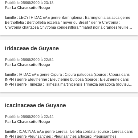
Publié le 05/08/2000 à 23:18
Par
La Chaussette Rouge
famille : LECYTHIDACEAE genre Barringtonia : Barringtonia asiatica genre
Bertholletia : Bertholletia excelsa " noyer du Brésil " genre Chytroma :
Chytroma chartacea Chytroma congestiflora " mahot noir à grandes feuilles "
Chytroma holcogyne Chytroma poiteaui...
Iridaceae de Guyane
Publié le 05/08/2000 à 22:54
Par
La Chaussette Rouge
famille : IRIDACEAE genre Cipura : Cipura paludosa (source : Cipura dans
INPN ) genre Eleutherine : Eleutherine bulbosa (source : Eleutherine dans
INPN ) genre Trimezia : Trimezia martinicensis Trimezia paradoxa (douteux)
Trimezia steyermarkii (source...
Icacinaceae de Guyane
Publié le 05/08/2000 à 22:44
Par
La Chaussette Rouge
famille : ICACINACEAE genre Leretia : Leretia cordata (source : Leretia dans
INPN ) genre Pleurisanthes : Pleurisanthes artocarpi Pleurisanthes