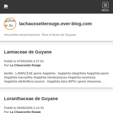
MENU
lachaussetterouge.over-blog.com
rencontres amazoniennes : flore et faune de Guyane
Lamiaceae de Guyane
Publié le 07/08/2000 à 07:01
Par
La Chaussette Rouge
famille : LAMIACEAE genre Aegiphila : Aegiphila integrifolia Aegiphila laevis
Aegiphila macrantha Aegiphila membranacea Aegiphila racemosa
Aegiphila vitelliniflora (source : Aegiphila dans INPN ) genre Amasonia :
Amasonia campestris (source : Amasonia...
Loranthaceae de Guyane
Publié le 06/08/2000 à 23:35
Par
La Chaussette Rouge