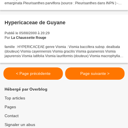
emarginata Pleurisanthes parviflora (source : Pleurisanthes dans INPN ) -
code couleur pour les genres : en...
Hypericaceae de Guyane
Publié le 05/08/2000 à 20:29
Par
La Chaussette Rouge
famille : HYPERICACEAE genre Vismia : Vismia baccifera subsp. dealbata
(douteux) Vismia cayennensis Vismia gracilis Vismia guianensis Vismia
japurensis Vismia latifolia Vismia lauriformis (douteux) Vismia macrophylla
(douteux) Vismia ramuliflora Vismia...
< Page précédente
Page suivante >
Hébergé par Overblog
Top articles
Pages
Contact
Signaler un abus