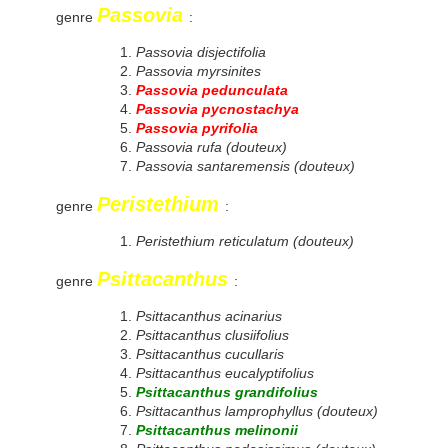
Passovia
genre
:
Passovia disjectifolia
Passovia myrsinites
Passovia pedunculata
Passovia pycnostachya
Passovia pyrifolia
Passovia rufa (douteux)
Passovia santaremensis (douteux)
Peristethium
genre
:
Peristethium reticulatum (douteux)
Psittacanthus
genre
:
Psittacanthus acinarius
Psittacanthus clusiifolius
Psittacanthus cucullaris
Psittacanthus eucalyptifolius
Psittacanthus grandifolius
Psittacanthus lamprophyllus (douteux)
Psittacanthus melinonii