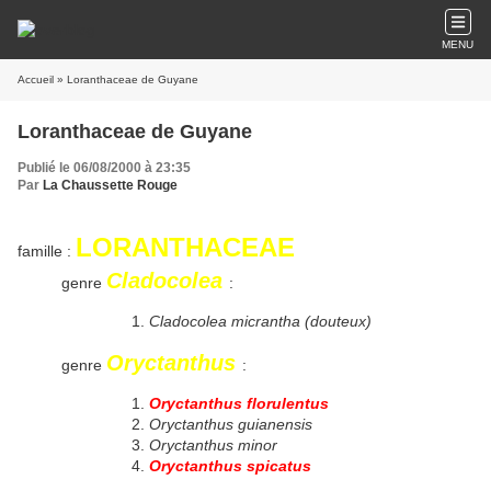
MENU
Accueil
» Loranthaceae de Guyane
Loranthaceae de Guyane
Publié le 06/08/2000 à 23:35
Par
La Chaussette Rouge
LORANTHACEAE
famille :
Cladocolea
genre
:
Cladocolea micrantha (douteux)
Oryctanthus
genre
:
Oryctanthus florulentus
Oryctanthus guianensis
Oryctanthus minor
Oryctanthus spicatus