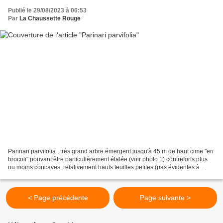
Publié le 29/08/2023 à 06:53
Par
La Chaussette Rouge
Parinari parvifolia , très grand arbre émergent jusqu'à 45 m de haut cime "en
brocoli" pouvant être particulièrement étalée (voir photo 1) contreforts plus
ou moins concaves, relativement hauts feuilles petites (pas évidentes à
trouver au sol) limbe elliptique...
< Page précédente
Page suivante >