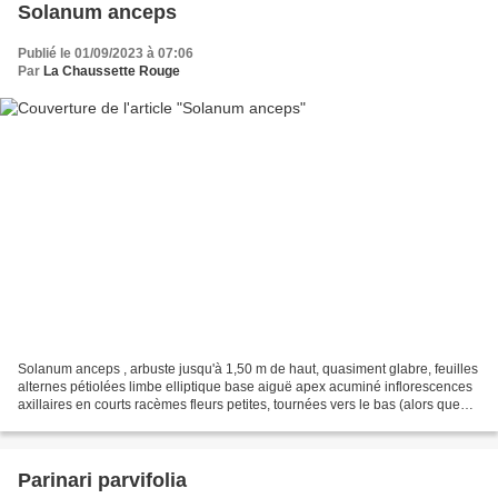
Solanum anceps
Publié le 01/09/2023 à 07:06
Par
La Chaussette Rouge
Solanum anceps , arbuste jusqu'à 1,50 m de haut, quasiment glabre, feuilles
alternes pétiolées limbe elliptique base aiguë apex acuminé inflorescences
axillaires en courts racèmes fleurs petites, tournées vers le bas (alors que
les fruits sont plutôt...
Parinari parvifolia