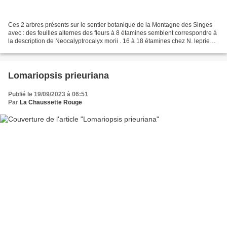
Ces 2 arbres présents sur le sentier botanique de la Montagne des Singes
avec : des feuilles alternes des fleurs à 8 étamines semblent correspondre à
la description de Neocalyptrocalyx morii . 16 à 18 étamines chez N. leprieurii
10 à 20 étamines en une...
Lomariopsis prieuriana
Publié le 19/09/2023 à 06:51
Par
La Chaussette Rouge