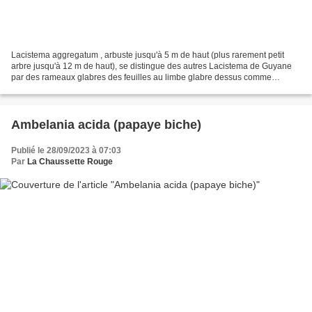
Lacistema aggregatum , arbuste jusqu'à 5 m de haut (plus rarement petit
arbre jusqu'à 12 m de haut), se distingue des autres Lacistema de Guyane
par des rameaux glabres des feuilles au limbe glabre dessus comme
dessous des fleurs à style très court (bien...
Ambelania acida (papaye biche)
Publié le 28/09/2023 à 07:03
Par
La Chaussette Rouge