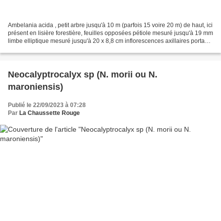
Ambelania acida , petit arbre jusqu'à 10 m (parfois 15 voire 20 m) de haut, ici
présent en lisière forestière, feuilles opposées pétiole mesuré jusqu'à 19 mm
limbe elliptique mesuré jusqu'à 20 x 8,8 cm inflorescences axillaires portant
ici 2 à 4 fleurs...
Neocalyptrocalyx sp (N. morii ou N.
maroniensis)
Publié le 22/09/2023 à 07:28
Par
La Chaussette Rouge