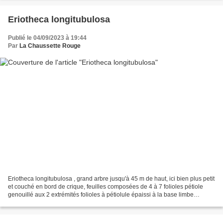
Eriotheca longitubulosa
Publié le 04/09/2023 à 19:44
Par
La Chaussette Rouge
Eriotheca longitubulosa , grand arbre jusqu'à 45 m de haut, ici bien plus petit
et couché en bord de crique, feuilles composées de 4 à 7 folioles pétiole
genouillé aux 2 extrémités folioles à pétiolule épaissi à la base limbe
discolore étroitement obovale...