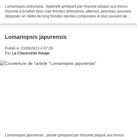
Lomariopsis prieuriana , épiphyte grimpant par rhizome plaqué aux troncs
rhizome à écailles brun clair frondes dimorphes, alternes, pennées, pouvant
dépasser un mètre de long frondes stériles composées le plus souvent de 3
à 6 paires de pennes (ci-dessous,...
Lomariopsis japurensis
Publié le 13/09/2023 à 07:26
Par
La Chaussette Rouge
Lomariopsis japurensis , plante grimpant par rhizome plaqué aux troncs