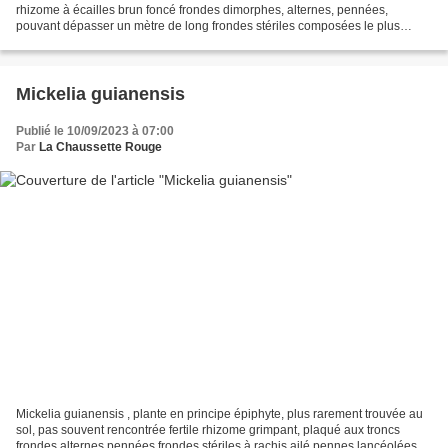
rhizome à écailles brun foncé frondes dimorphes, alternes, pennées,
pouvant dépasser un mètre de long frondes stériles composées le plus
souvent de 8 à 12 paires de pennes + 1 penne...
Mickelia guianensis
Publié le 10/09/2023 à 07:00
Par
La Chaussette Rouge
Mickelia guianensis , plante en principe épiphyte, plus rarement trouvée au
sol, pas souvent rencontrée fertile rhizome grimpant, plaqué aux troncs
frondes alternes pennées frondes stériles à rachis ailé pennes lancéolées à