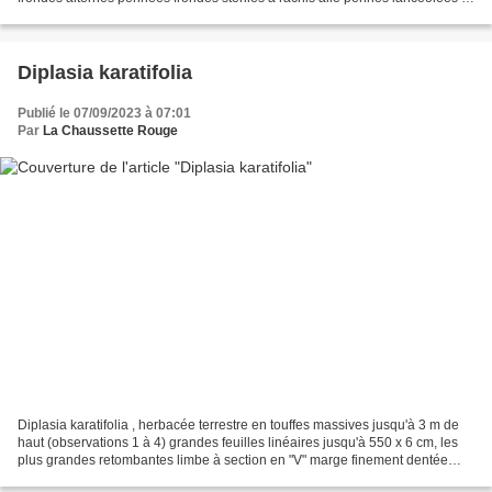
marge dentée et nervation réticulée...
Diplasia karatifolia
Publié le 07/09/2023 à 07:01
Par
La Chaussette Rouge
Diplasia karatifolia , herbacée terrestre en touffes massives jusqu'à 3 m de
haut (observations 1 à 4) grandes feuilles linéaires jusqu'à 550 x 6 cm, les
plus grandes retombantes limbe à section en "V" marge finement dentée
grandes inflorescences d'abord...