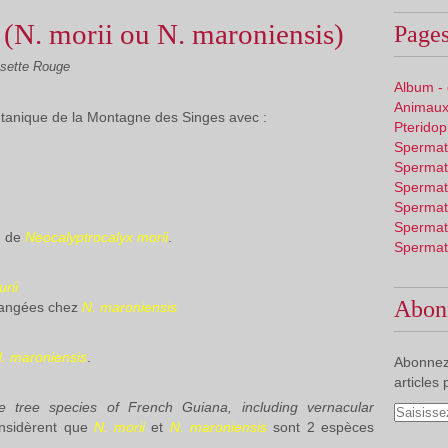
(N. morii ou N. maroniensis)
Pages
sette Rouge
Album -
Animaux
botanique de la Montagne des Singes avec :
Pterido
Spermat
Spermat
Spermat
Spermat
Spermat
n de
Neocalyptrocalyx morii
.
Spermat
urii
Abon
rangées chez
N. maroniensis
. maroniensis
.
Abonnez
articles 
e tree species of French Guiana, including vernacular
onsidèrent que
N. morii
et
N. maroniensis
sont 2 espèces