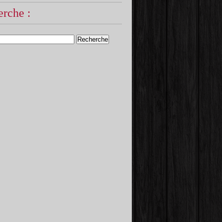
rche :