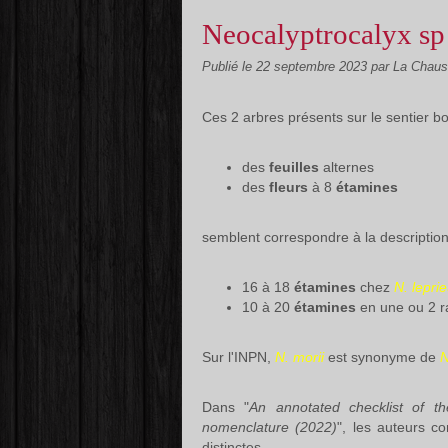
Neocalyptrocalyx sp 
Publié le
22 septembre 2023
par La Chaus
Ces 2 arbres présents sur le sentier 
des
feuilles
alternes
des
fleurs
à 8
étamines
semblent correspondre à la descriptio
16 à 18
étamines
chez
N. leprie
10 à 20
étamines
en une ou 2 
Sur l'INPN,
N. morii
est synonyme de
N
Dans "
An annotated checklist of th
nomenclature (2022)
", les auteurs c
distinctes.