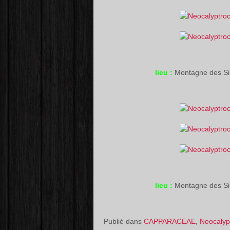
lieu :
Montagne des S
lieu :
Montagne des S
Publié dans
CAPPARACEAE
,
Neocalyp