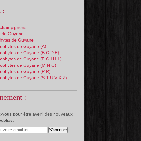
 :
 champignons
 de Guyane
phytes de Guyane
ophytes de Guyane (A)
ophytes de Guyane (B C D E)
ophytes de Guyane (F G H I L)
ophytes de Guyane (M N O)
ophytes de Guyane (P R)
ophytes de Guyane (S T U V X Z)
nement :
-vous pour être averti des nouveaux
publiés.