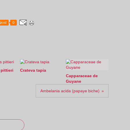
post
0
pittieri
Crateva tapia
Capparaceae de
Guyane
Ambelania acida (papaye biche)