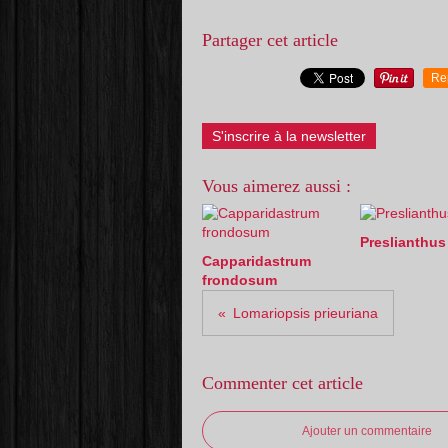
Partager cet article
Re
S'inscrire à la newsletter
Vous aimerez aussi :
Preslianthus 
Capparidastrum
frondosum
Lomariopsis prieuriana
Commenter cet article
Ajouter un commentaire