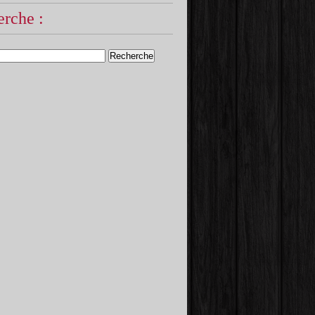
rche :