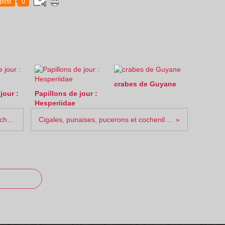
post
0
crabes de Guyane
jour :
Papillons de jour :
Hesperiidae
Cigales, punaises, pucerons et cochenilles : Fulgoridae
Cigales, punaises, pucerons et cochenilles : Dictyopharidae