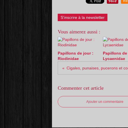
Re
S'inscrire à la newsletter
Vous aimerez aussi :
Papillons de jour :
Papillons de 
Riodinidae
Lycaenidae
Commenter cet article
Ajouter un commentaire