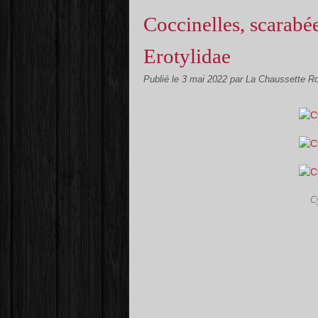
Coccinelles, scarabée
Erotylidae
Publié le
3 mai 2022
par La Chaussette R
C