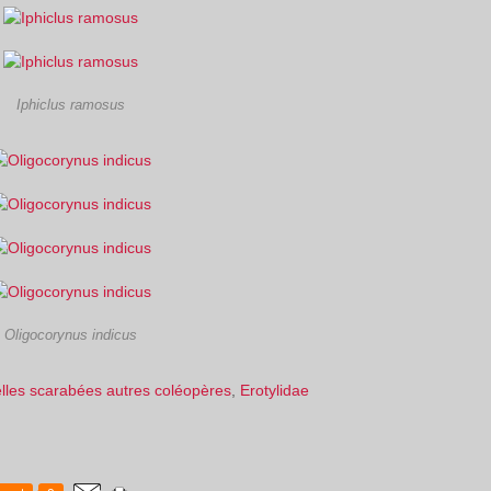
Iphiclus ramosus
Oligocorynus indicus
elles scarabées autres coléopères
,
Erotylidae