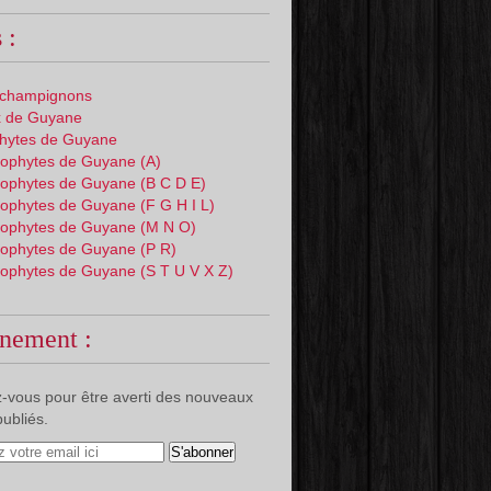
 :
 champignons
 de Guyane
phytes de Guyane
ophytes de Guyane (A)
ophytes de Guyane (B C D E)
ophytes de Guyane (F G H I L)
ophytes de Guyane (M N O)
ophytes de Guyane (P R)
ophytes de Guyane (S T U V X Z)
nement :
-vous pour être averti des nouveaux
publiés.