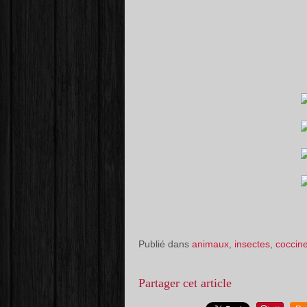
Publié dans
animaux
,
insectes
,
coccin
Partager cet article