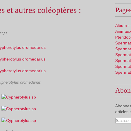
s et autres coléoptères :
Pages
Album -
Animaux
ouge
Pterido
Spermat
Spermat
Spermat
Spermat
Spermat
Spermat
ypherotylus dromedarius
Abon
Abonnez
articles 