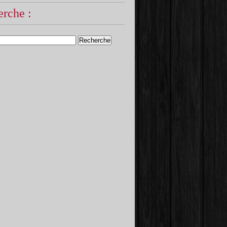
rche :