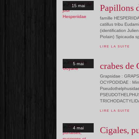
Papillons 
15 mai
famille HESPERIIDA
catillus tribu Euda
(identification Julie
Piolain) Spicauda s
LIRE LA SUITE
crabes de
5 mai
Grapsidae : GRAPSI
OCYPODIDAE : Min
Pseudothelphusida
PSEUDOTHELPHUSIDAE
TRICHODACTYLIDAE 
LIRE LA SUITE
Cigales, p
4 mai