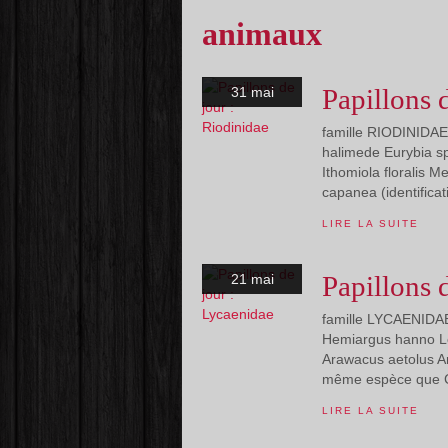
animaux
Papillons 
31 mai
famille RIODINIDAE 
halimede Eurybia sp
Ithomiola floralis
capanea (identificat
LIRE LA SUITE
Papillons 
21 mai
famille LYCAENIDA
Hemiargus hanno Le
Arawacus aetolus Ar
même espèce que Ca
LIRE LA SUITE