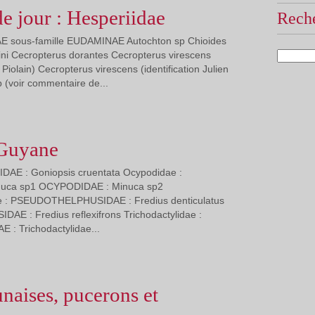
de jour : Hesperiidae
Reche
E sous-famille EUDAMINAE Autochton sp Chioides
mini Cecropterus dorantes Cecropterus virescens
n Piolain) Cecropterus virescens (identification Julien
p (voir commentaire de...
 Guyane
DAE : Goniopsis cruentata Ocypodidae :
uca sp1 OCYPODIDAE : Minuca sp2
e : PSEUDOTHELPHUSIDAE : Fredius denticulatus
 : Fredius reflexifrons Trichodactylidae :
: Trichodactylidae...
unaises, pucerons et