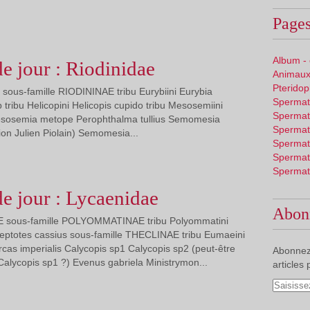
Pages
Album -
de jour : Riodinidae
Animaux
Pterido
sous-famille RIODININAE tribu Eurybiini Eurybia
Spermat
 tribu Helicopini Helicopis cupido tribu Mesosemiini
Spermat
 Mesosemia metope Perophthalma tullius Semomesia
Spermat
ion Julien Piolain) Semomesia...
Spermat
Spermat
Spermat
de jour : Lycaenidae
Abon
E sous-famille POLYOMMATINAE tribu Polyommatini
ptotes cassius sous-famille THECLINAE tribu Eumaeini
cas imperialis Calycopis sp1 Calycopis sp2 (peut-être
Abonnez
lycopis sp1 ?) Evenus gabriela Ministrymon...
articles 