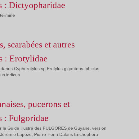
s : Dictyopharidae
éterminé
s, scarabées et autres
s : Erotylidae
arius Cypherotylus sp Erotylus giganteus Iphiclus
us indicus
unaises, pucerons et
s : Fulgoridae
er le Guide illustré des FULGORES de Guyane, version
Jérémie Lapèze, Pierre-Henri Dalens Enchophora