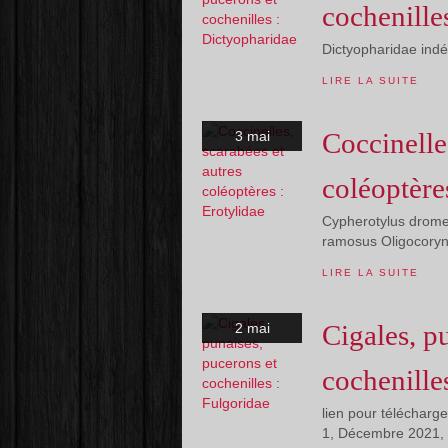
cochenille
Dictyopharidae ind
LIRE LA SUITE
Coccinelle
3 mai
coléoptère
Cypherotylus dromed
ramosus Oligocoryn
LIRE LA SUITE
Cigales, p
2 mai
cochenille
lien pour télécharg
1, Décembre 2021, 