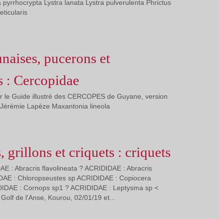
pyrrhocrypta Lystra lanata Lystra pulverulenta Phrictus
eticularis
unaises, pucerons et
s : Cercopidae
er le Guide illustré des CERCOPES de Guyane, version
Jérémie Lapèze Maxantonia lineola
, grillons et criquets : criquets
AE : Abracris flavolineata ? ACRIDIDAE : Abracris
IDAE : Chloropseustes sp ACRIDIDAE : Copiocera
DIDAE : Cornops sp1 ? ACRIDIDAE : Leptysma sp <
olf de l'Anse, Kourou, 02/01/19 et...