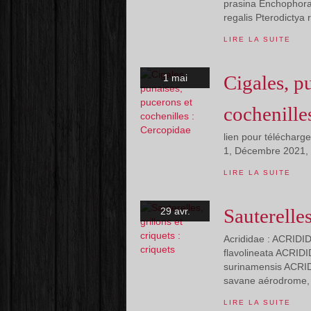
prasina Enchophora 
regalis Pterodictya r
LIRE LA SUITE
Cigales, p
1 mai
cochenille
lien pour télécharg
1, Décembre 2021, 
LIRE LA SUITE
Sauterelles
29 avr.
Acrididae : ACRIDID
flavolineata ACRID
surinamensis ACRI
savane aérodrome, G
LIRE LA SUITE