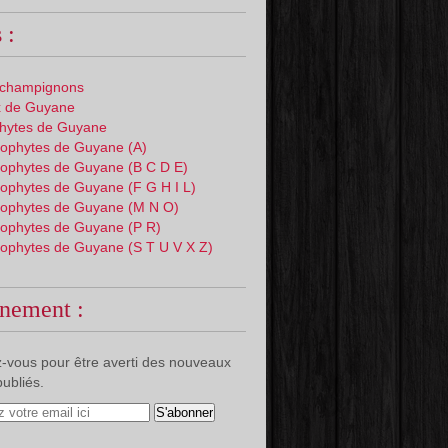
 :
 champignons
 de Guyane
phytes de Guyane
ophytes de Guyane (A)
ophytes de Guyane (B C D E)
ophytes de Guyane (F G H I L)
ophytes de Guyane (M N O)
ophytes de Guyane (P R)
ophytes de Guyane (S T U V X Z)
nement :
-vous pour être averti des nouveaux
publiés.