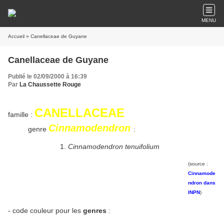
MENU
Accueil
» Canellaceae de Guyane
Canellaceae de Guyane
Publié le 02/09/2000 à 16:39
Par
La Chaussette Rouge
CANELLACEAE
famille :
Cinnamodendron
genre
:
Cinnamodendron tenuifolium
(source :
Cinnamode
ndron dans
INPN
)
- code couleur pour les
genres
: