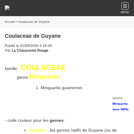
MENU
Accueil
» Coulaceae de Guyane
Coulaceae de Guyane
Publié le 02/09/2000 à 16:45
Par
La Chaussette Rouge
COULACEAE
famille :
Minquartia
genre
:
Minquartia guianensis
(source :
Minquartia
dans INPN
)
- code couleur pour les
genres
:
en jaune
, les genres natifs de Guyane (ou de