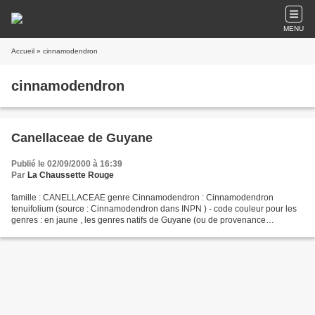
MENU
Accueil
» cinnamodendron
cinnamodendron
Canellaceae de Guyane
Publié le 02/09/2000 à 16:39
Par
La Chaussette Rouge
famille : CANELLACEAE genre Cinnamodendron : Cinnamodendron
tenuifolium (source : Cinnamodendron dans INPN ) - code couleur pour les
genres : en jaune , les genres natifs de Guyane (ou de provenance
indéterminée) en gris , les genres introduits - code...