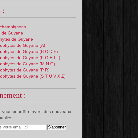
 :
 champignons
 de Guyane
phytes de Guyane
ophytes de Guyane (A)
ophytes de Guyane (B C D E)
ophytes de Guyane (F G H I L)
ophytes de Guyane (M N O)
ophytes de Guyane (P R)
ophytes de Guyane (S T U V X Z)
nement :
-vous pour être averti des nouveaux
publiés.