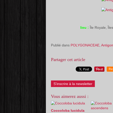
lieu :
Île Royale, Îl
Publié dans
POLYGONACEAE
,
Antigo
Partager cet article
Re
S'inscrire à la newsletter
Vous aimerez aussi :
Coccoloba lucidula