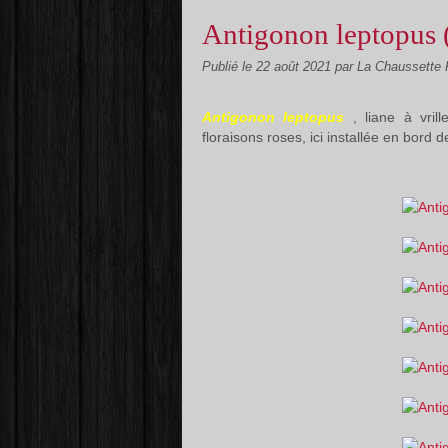
Antigonon leptopus (
Publié le
22 août 2021
par La Chaussette
Antigonon leptopus
, liane à vril
floraisons roses, ici installée en bord