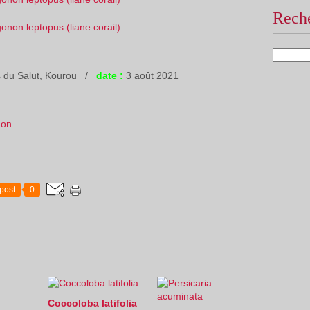
Reche
es du Salut, Kourou /
date :
3 août 2021
non
post
0
Coccoloba latifolia