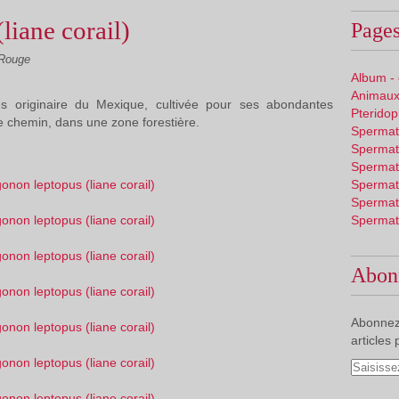
liane corail)
Pages
 Rouge
Album -
Animaux
les originaire du Mexique, cultivée pour ses abondantes
Pterido
 de chemin, dans une zone forestière.
Spermat
Spermat
Spermat
Spermat
Spermat
Spermat
Abon
Abonnez
articles 