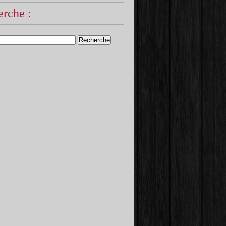
rche :