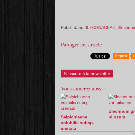
Publié dans
BLECHNACEAE
,
Blechnu
Partager cet article
Repost
S'inscrire à la newsletter
Vous aimerez aussi :
Blechnum gra
Salpichlaena
pilosum
volubilis subsp.
crenata