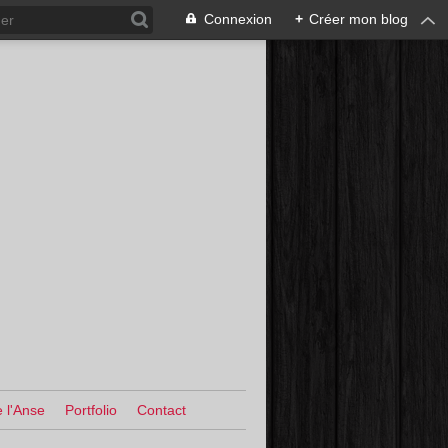
Connexion
+
Créer mon blog
 l'Anse
Portfolio
Contact