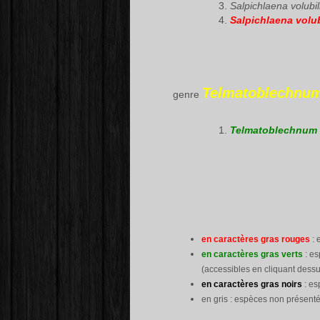
Salpichlaena volubi
Salpichlaena volu
Telmatoblechnu
genre
Telmatoblechnum 
en caractères gras rouges
: 
en caractères gras verts
: es
(accessibles en cliquant dessu
en caractères gras noirs
: es
en gris : espèces non présenté