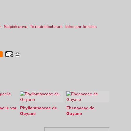
m
,
Salpichlaena
,
Telmatoblechnum
,
listes par familles
0
cile var.
Phyllanthaceae de
Ebenaceae de
Guyane
Guyane