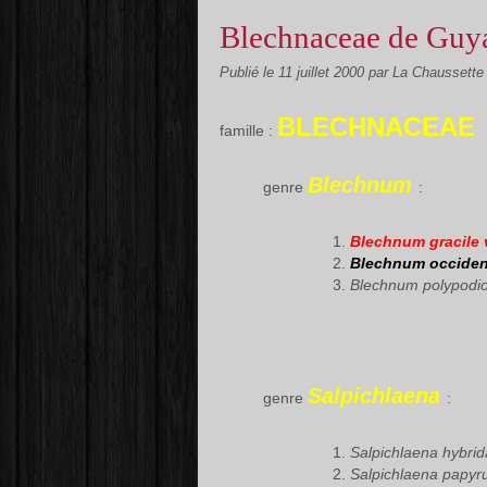
Blechnaceae de Guy
Publié le
11 juillet 2000
par La Chaussette
BLECHNACEAE
famille :
Blechnum
genre
:
Blechnum gracile 
Blechnum occiden
Blechnum polypodio
Salpichlaena
genre
:
Salpichlaena hybrid
Salpichlaena papyr