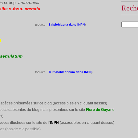
lis
subsp.
amazonica
Reche
bilis
subsp.
crenata
(source :
Salpichlaena dans INPN
)
m
:
serrulatum
(source :
Telmatoblechnum dans INPN
)
espèces présentées sur ce blog (accessibles en cliquant dessus)
pèces absentes du blog mais présentées sur le site
Flore de Guyane
s)
pèces illustrées sur le site
de l'
INPN
(accessibles en cliquant dessus)
es (pas de clic possible)