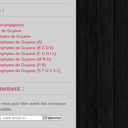
 :
 champignons
 de Guyane
phytes de Guyane
ophytes de Guyane (A)
ophytes de Guyane (B C D E)
ophytes de Guyane (F G H I L)
ophytes de Guyane (M N O)
ophytes de Guyane (P R)
ophytes de Guyane (S T U V X Z)
nement :
-vous pour être averti des nouveaux
publiés.