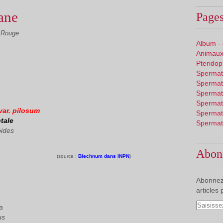
ane
Pages
 Rouge
Album -
Animaux
Pterido
Spermat
Spermat
Spermat
Spermat
var. pilosum
Spermat
tale
Spermat
ides
Abon
(source :
Blechnum dans INPN
)
Abonnez
articles 
a
us