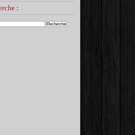
rche :