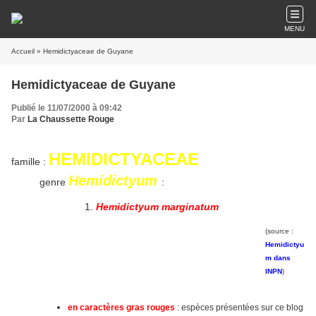
MENU
Accueil
» Hemidictyaceae de Guyane
Hemidictyaceae de Guyane
Publié le 11/07/2000 à 09:42
Par
La Chaussette Rouge
HEMIDICTYACEAE
famille :
Hemidictyum
genre
:
Hemidictyum marginatum
(source :
Hemidictyu
m dans
INPN
)
en caractères gras rouges
: espèces présentées sur ce blog