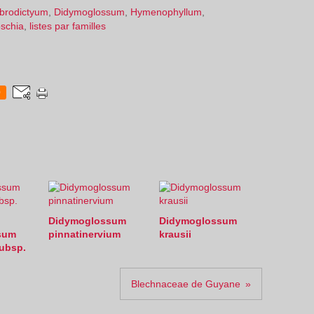
brodictyum
,
Didymoglossum
,
Hymenophyllum
,
schia
,
listes par familles
0
Didymoglossum
Didymoglossum
sum
pinnatinervium
krausii
ubsp.
Blechnaceae de Guyane