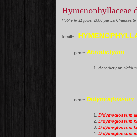
Hymenophyllaceae 
Publié le
11 juillet 2000
par La Chaussette
HYMENOPHYLL
famille :
Abrodictyum
genre
:
Abrodictyum rigidu
Didymoglossum
genre
:
Didymoglossum an
Didymoglossum k
Didymoglossum kr
Didymoglossum 