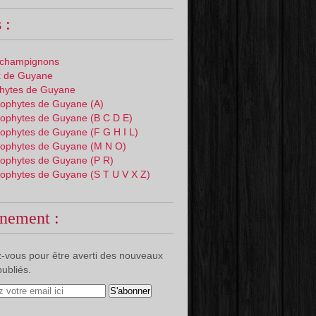
 :
 champignons
 de Guyane
phytes de Guyane
ophytes de Guyane (A)
ophytes de Guyane (B C D E)
ophytes de Guyane (F G H I L)
ophytes de Guyane (M N O)
ophytes de Guyane (P R)
ophytes de Guyane (S T U V X Z)
nement :
-vous pour être averti des nouveaux
publiés.