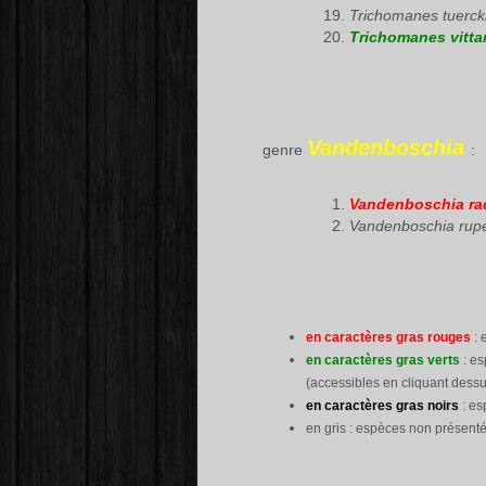
Trichomanes tuerck
Trichomanes vittar
Vandenboschia
genre
:
Vandenboschia rad
Vandenboschia rupe
en caractères gras rouges
: 
en caractères gras verts
: es
(accessibles en cliquant dessu
en caractères gras noirs
: es
en gris : espèces non présenté