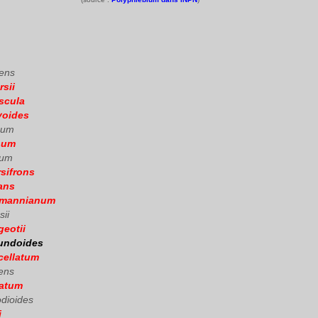
ens
sii
scula
yoides
num
pum
tum
sifrons
ans
tmannianum
ii
eotii
undoides
cellatum
ens
natum
dioides
i