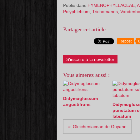
Publié dans
HYMENOPHYLLACEAE
,
A
Polyphlebium
,
Trichomanes
,
Vandenbo
Partager cet article
Repost
S'inscrire à la newsletter
Vous aimerez aussi :
Didymoglossum
angustifrons
Didymoglos
punctatum s
labiatum
Gleicheniaceae de Guyane