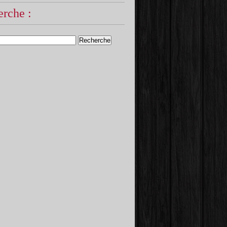
rche :