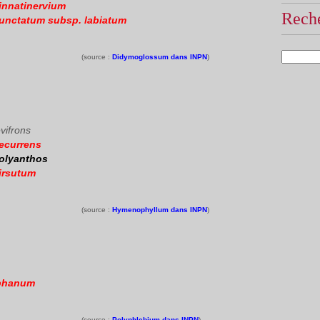
nnatinervium
Reche
nctatum subsp. labiatum
(source :
Didymoglossum dans INPN
)
vifrons
ecurrens
olyanthos
irsutum
(source :
Hymenophyllum dans INPN
)
aphanum
(source :
Polyphlebium dans INPN
)