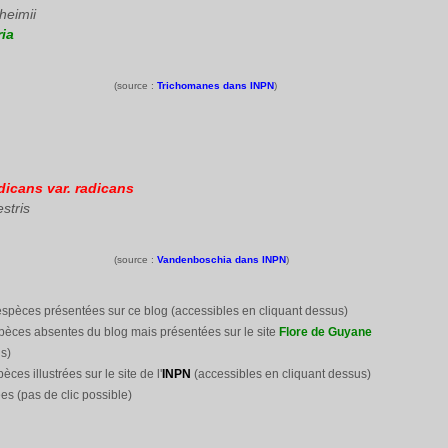
heimii
ia
(source :
Trichomanes dans INPN
)
icans var. radicans
stris
(source :
Vandenboschia dans INPN
)
espèces présentées sur ce blog (accessibles en cliquant dessus)
pèces absentes du blog mais présentées sur le site
Flore de Guyane
s)
pèces illustrées sur le site
de l'
INPN
(accessibles en cliquant dessus)
es (pas de clic possible)