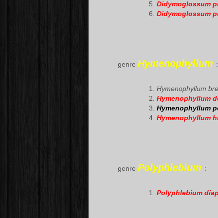
Didymoglossum pi
Didymoglossum pu
Hymenophyllum
genre
:
Hymenophyllum bre
Hymenophyllum d
Hymenophyllum p
Hymenophyllum h
Polyphlebium
genre
:
Polyphlebium di