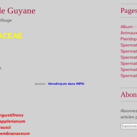
de Guyane
Pages
 Rouge
Album -
Animaux
ACEAE
Pterido
Spermat
Spermat
Spermat
Spermat
m
Spermat
Spermat
(source :
Abrodictyum dans INPN
)
Abon
Abonnez
gustifrons
articles 
applerianum
ausii
membranaceum