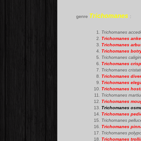
Trichomanes
genre
:
Trichomanes acced
Trichomanes anker
Trichomanes arbu
Trichomanes botr
Trichomanes caligi
Trichomanes cris
Trichomanes crista
Trichomanes diver
Trichomanes eleg
Trichomanes hos
Trichomanes martius
Trichomanes moug
Trichomanes osm
Trichomanes pedi
Trichomanes pelluc
Trichomanes pin
Trichomanes polypo
Trichomanes trolli