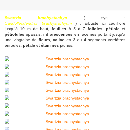
Swartzia brachystachya
( syn :
Candolleodendron brachystachyum
) , arbuste ici cauliflore
jusqu'à 10 m de haut,
feuilles
à 5 à 7
folioles
,
pétiole
et
pétiolules
épaissis,
inflorescences
en racèmes portant jusqu'à
une vingtaine de
fleurs
,
calice
en 3 ou 4 segments verdâtres
enroulés;
pétale
et
étamines
jaunes.