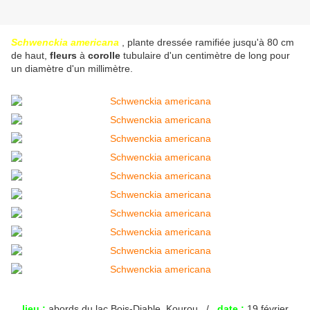
Schwenckia americana
, plante dressée ramifiée jusqu'à 80 cm
de haut,
fleurs
à
corolle
tubulaire d'un centimètre de long pour
un diamètre d'un millimètre.
lieu :
abords du lac Bois-Diable, Kourou /
date :
19 février