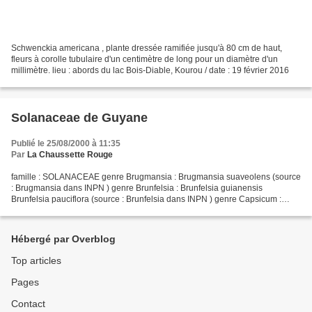
Schwenckia americana , plante dressée ramifiée jusqu'à 80 cm de haut,
fleurs à corolle tubulaire d'un centimètre de long pour un diamètre d'un
millimètre. lieu : abords du lac Bois-Diable, Kourou / date : 19 février 2016
Solanaceae de Guyane
Publié le 25/08/2000 à 11:35
Par
La Chaussette Rouge
famille : SOLANACEAE genre Brugmansia : Brugmansia suaveolens (source
: Brugmansia dans INPN ) genre Brunfelsia : Brunfelsia guianensis
Brunfelsia pauciflora (source : Brunfelsia dans INPN ) genre Capsicum :
Capsicum annuum var. annuum Capsicum baccatum...
Hébergé par Overblog
Top articles
Pages
Contact