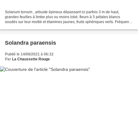
Solanum torvum , arbuste épineux dépassant ici parfois 3 m de haut,
grandes feuilles à limbe plus ou moins lobé, fleurs à 5 pétales blancs
soudés sur leur moitié et étamines jaunes, fruits sphériques verts. Fréquent
tout autour de l'Île Royale. lieu :...
Solandra paraensis
Publié le 14/08/2021 à 06:32
Par
La Chaussette Rouge