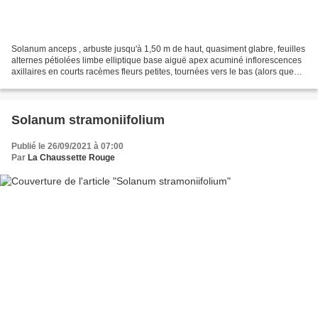
Solanum anceps , arbuste jusqu'à 1,50 m de haut, quasiment glabre, feuilles
alternes pétiolées limbe elliptique base aiguë apex acuminé inflorescences
axillaires en courts racèmes fleurs petites, tournées vers le bas (alors que
les fruits sont plutôt...
Solanum stramoniifolium
Publié le 26/09/2021 à 07:00
Par
La Chaussette Rouge