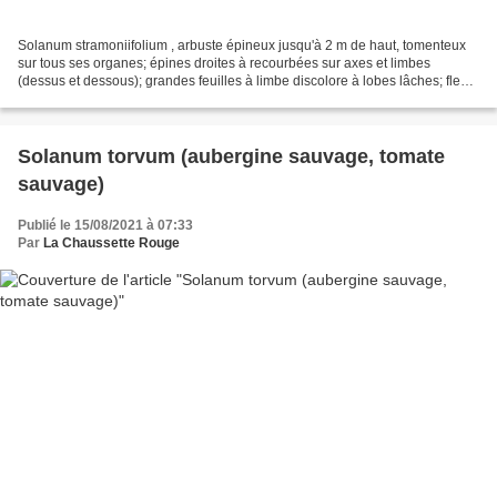
Solanum stramoniifolium , arbuste épineux jusqu'à 2 m de haut, tomenteux
sur tous ses organes; épines droites à recourbées sur axes et limbes
(dessus et dessous); grandes feuilles à limbe discolore à lobes lâches; fleurs
pédicellées, calice à 5 lobes...
Solanum torvum (aubergine sauvage, tomate
sauvage)
Publié le 15/08/2021 à 07:33
Par
La Chaussette Rouge