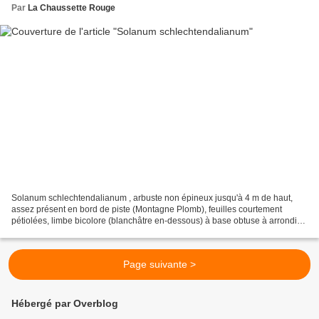
Par
La Chaussette Rouge
Solanum schlechtendalianum , arbuste non épineux jusqu'à 4 m de haut,
assez présent en bord de piste (Montagne Plomb), feuilles courtement
pétiolées, limbe bicolore (blanchâtre en-dessous) à base obtuse à arrondie,
inflorescences cachées sous les feuilles,...
Page suivante >
Hébergé par Overblog