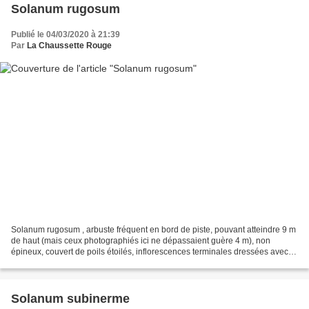
Solanum rugosum
Publié le 04/03/2020 à 21:39
Par
La Chaussette Rouge
Solanum rugosum , arbuste fréquent en bord de piste, pouvant atteindre 9 m
de haut (mais ceux photographiés ici ne dépassaient guère 4 m), non
épineux, couvert de poils étoilés, inflorescences terminales dressées avec
fleurs tournées vers le bas, fruits...
Solanum subinerme