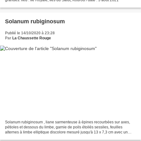
Solanum rubiginosum
Publié le 14/10/2020 à 23:28
Par
La Chaussette Rouge
Solanum rubiginosum , liane sarmenteuse à épines recourbées sur axes,
pétioles et dessous du limbe, garnie de poils étoilés sessiles, feuilles
alternes à limbe elliptique discolore mesuré jusqu'à 13 x 7,3 cm avec un
pétiole de 2 cm, inflorescences terminales,...