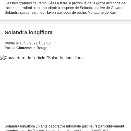
Ces très grandes fleurs trouvées à terre, à proximité de la grotte aux coqs de
roche, pourraient bien appartenir à l'espèce de Solandra native de Guyane :
Solandra paraensis . lieu : layon aux coqs de roche, Montagne de Kaw,
Régina / date : 6 mai 201...
Solandra longiflora
Publié le 13/08/2021 à 07:17
Par
La Chaussette Rouge
Solandra longiflora , plante décorative introduite aux fleurs particulièrement
grandes. lieu : Île Royale, Îles du Salut, Kourou / date : 3 août 2021