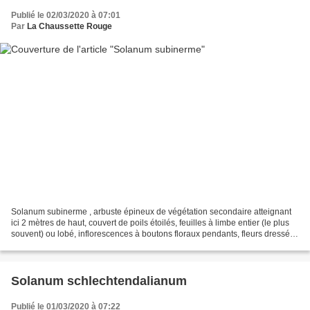
Publié le 02/03/2020 à 07:01
Par
La Chaussette Rouge
Solanum subinerme , arbuste épineux de végétation secondaire atteignant
ici 2 mètres de haut, couvert de poils étoilés, feuilles à limbe entier (le plus
souvent) ou lobé, inflorescences à boutons floraux pendants, fleurs dressées
à calice vert, corolle...
Solanum schlechtendalianum
Publié le 01/03/2020 à 07:22