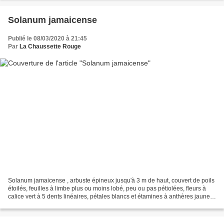
Solanum jamaicense
Publié le 08/03/2020 à 21:45
Par
La Chaussette Rouge
Solanum jamaicense , arbuste épineux jusqu'à 3 m de haut, couvert de poils
étoilés, feuilles à limbe plus ou moins lobé, peu ou pas pétiolées, fleurs à
calice vert à 5 dents linéaires, pétales blancs et étamines à anthères jaunes,
fruits = baies sphériques...