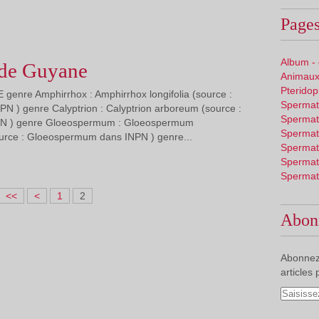
Pages
Album -
 de Guyane
Animaux
Pterido
 genre Amphirrhox : Amphirrhox longifolia (source :
Spermat
N ) genre Calyptrion : Calyptrion arboreum (source :
Spermat
NPN ) genre Gloeospermum : Gloeospermum
Spermat
rce : Gloeospermum dans INPN ) genre...
Spermat
Spermat
Spermat
<<
<
1
2
Abon
Abonnez
articles 