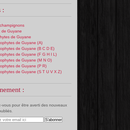
 :
 champignons
 de Guyane
phytes de Guyane
ophytes de Guyane (A)
ophytes de Guyane (B C D E)
ophytes de Guyane (F G H I L)
ophytes de Guyane (M N O)
ophytes de Guyane (P R)
ophytes de Guyane (S T U V X Z)
nement :
-vous pour être averti des nouveaux
publiés.