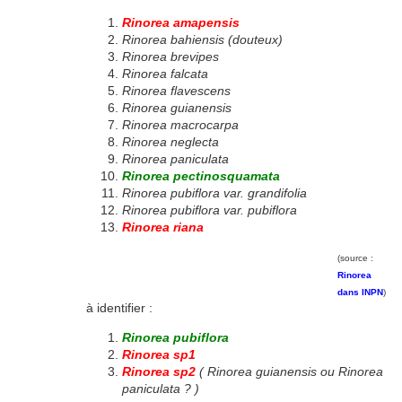
Rinorea amapensis
Rinorea bahiensis (douteux)
Rinorea brevipes
Rinorea falcata
Rinorea flavescens
Rinorea guianensis
Rinorea macrocarpa
Rinorea neglecta
Rinorea paniculata
Rinorea pectinosquamata
Rinorea pubiflora var. grandifolia
Rinorea pubiflora var. pubiflora
Rinorea riana
(source :
Rinorea
dans INPN
)
à identifier :
Rinorea pubiflora
Rinorea sp1
Rinorea sp2
( Rinorea guianensis ou Rinorea
paniculata ? )