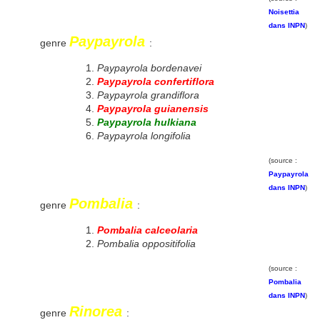
Noisettia
dans INPN
)
Paypayrola
genre
:
Paypayrola bordenavei
Paypayrola confertiflora
Paypayrola grandiflora
Paypayrola guianensis
Paypayrola hulkiana
Paypayrola longifolia
(source :
Paypayrola
dans INPN
)
Pombalia
genre
:
Pombalia calceolaria
Pombalia oppositifolia
(source :
Pombalia
dans INPN
)
Rinorea
genre
: