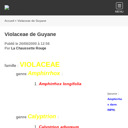
MENU
Accueil
» Violaceae de Guyane
Violaceae de Guyane
Publié le 26/08/2000 à 12:56
Par
La Chaussette Rouge
VIOLACEAE
famille :
Amphirrhox
genre
:
Amphirrhox longifolia
(source :
Amphirrho
x dans
INPN
)
Calyptrion
genre
:
Calyptrion arboreum