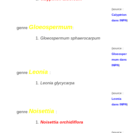
(source :
Calyptrion
dans INPN
)
Gloeospermum
genre
:
Gloeospermum sphaerocarpum
(source :
Gloeosper
mum dans
INPN
)
Leonia
genre
:
Leonia glycycarpa
(source :
Leonia
dans INPN
)
Noisettia
genre
:
Noisettia orchidiflora
(source :