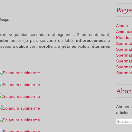
Pages
Rouge
Album -
Animaux
x de végétation secondaire atteignant ici 2 mètres de haut,
Pterido
limbe
entier (le plus souvent) ou lobé,
inflorescences
à
Spermat
essées à
calice
vert,
corolle
à 5
pétales
violets,
étamines
Spermat
Spermat
Spermat
Spermat
Spermat
Abon
Abonnez
articles 