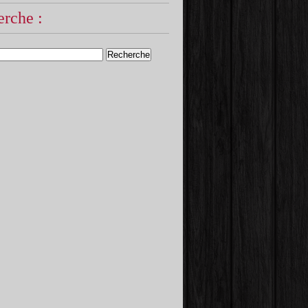
rche :