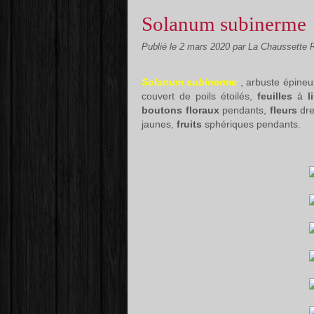
Solanum subinerme
Publié le
2 mars 2020
par La Chaussette 
Solanum subinerme
, arbuste épineu
couvert de poils étoilés,
feuilles
à
boutons floraux
pendants,
fleurs
dr
jaunes,
fruits
sphériques pendants.