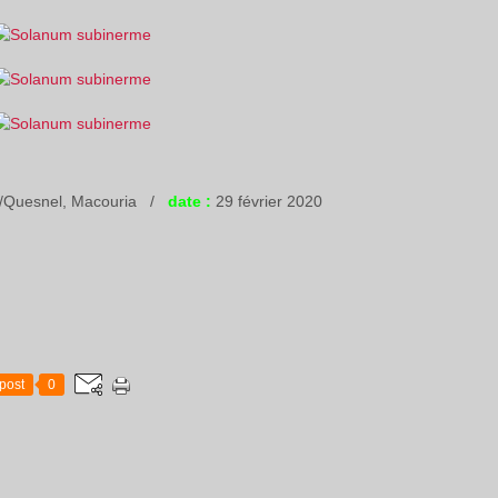
ut/Quesnel, Macouria /
date :
29 février 2020
post
0