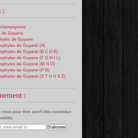
 :
 champignons
 de Guyane
phytes de Guyane
ophytes de Guyane (A)
ophytes de Guyane (B C D E)
ophytes de Guyane (F G H I L)
ophytes de Guyane (M N O)
ophytes de Guyane (P R)
ophytes de Guyane (S T U V X Z)
nement :
-vous pour être averti des nouveaux
publiés.