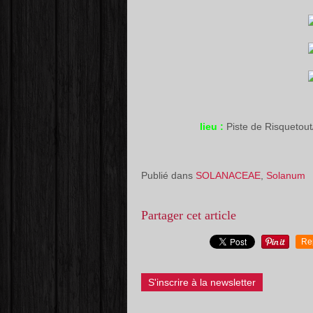
lieu :
Piste de Risqueto
Publié dans
SOLANACEAE
,
Solanum
Partager cet article
Re
S'inscrire à la newsletter